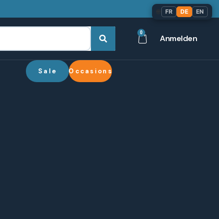
🌐
FR
DE
EN
0
Anmelden
Sale
Occasions