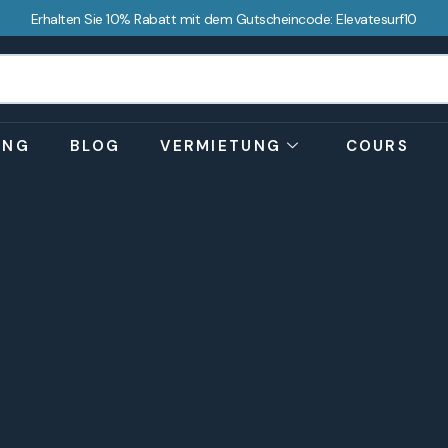
Erhalten Sie 10% Rabatt mit dem Gutscheincode: Elevatesurf10
UNG
BLOG
VERMIETUNG
COURS