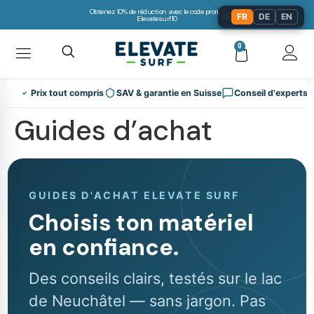
Obtenez 10% de réduction avec le code promo:
🌐
FR
DE
EN
Elevatesurf10
0
Prix tout compris
SAV & garantie en Suisse
Conseil d'experts
Guides d’achat
GUIDES D'ACHAT ELEVATE SURF
Choisis ton matériel
en confiance.
Des conseils clairs, testés sur le lac
de Neuchâtel — sans jargon. Pas