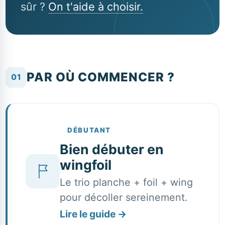
sûr ?
On t'aide à choisir.
PAR OÙ COMMENCER ?
01
DÉBUTANT
Bien débuter en
wingfoil
Le trio planche + foil + wing
pour décoller sereinement.
Lire le guide
→