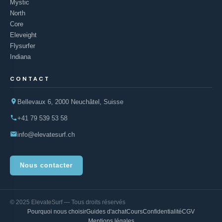
Mystic
North
Core
Eleveight
Flysurfer
Indiana
CONTACT
Bellevaux 6, 2000 Neuchâtel, Suisse
+41 79 539 53 58
info@elevatesurf.ch
Nous contacter
© 2025 ElevateSurf — Tous droits réservés
Pourquoi nous choisir
Guides d'achat
Cours
Confidentialité
CGV
Mentions légales