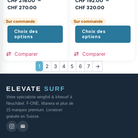
CHF
216.00
–
CHF
192.00
–
CHF
270.00
CHF
320.00
Sur commande
Sur commande
Choix des
Choix des
options
options
Comparer
Comparer
1
2
3
4
5
6
7
→
ELEVATE
SURF
Votre spécialiste wingfoil & kitesurf à
Neuchâtel. F-ONE, Manera et plus de
15 marques premium. Livraison
gratuite en Suisse.