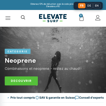
Obtenez 10% de réduction avec le code promo:
🌐
FR
DE
EN
Elevatesurf10
0
CATEGORIE
Neoprene
Combinaisons et neoprene - restez au chaud
DECOUVRIR
Prix tout compris
SAV & garantie en Suisse
Conseil d'experts