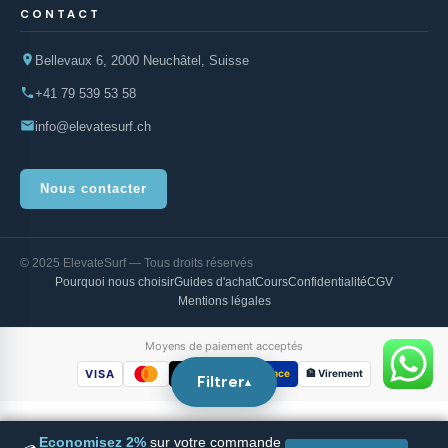
CONTACT
Bellevaux 6, 2000 Neuchâtel, Suisse
+41 79 539 53 58
info@elevatesurf.ch
Nous contacter
© 2025 ElevateSurf — Tous droits réservés
Pourquoi nous choisir
Guides d'achat
Cours
Confidentialité
CGV
Mentions légales
Moyens de paiement acceptés
VISA
TWINT
PostFinance
🏦 Virement
Filtrer
Economisez 2%
sur votre commande