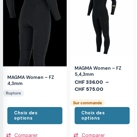
MAGMA Women – FZ
5,4,3mm
MAGMA Women – FZ
CHF
336.00
–
4,3mm
CHF
575.00
Rupture
Sur commande
Choix des
Choix des
options
options
Comparer
Comparer