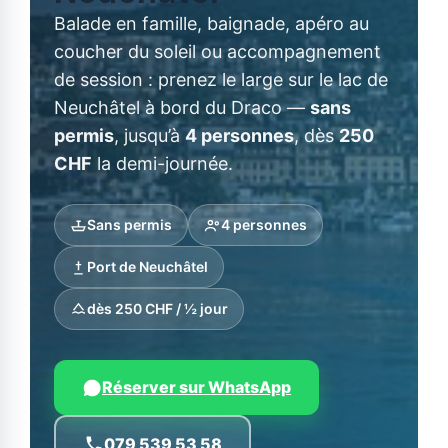
Balade en famille, baignade, apéro au
coucher du soleil ou accompagnement
de session : prenez le large sur le lac de
Neuchâtel à bord du Draco —
sans
permis
, jusqu’à
4 personnes
, dès
250
CHF
la demi-journée.
Sans permis
4 personnes
Port de Neuchâtel
dès 250 CHF / ½ jour
Réserver sur WhatsApp
079 539 53 58