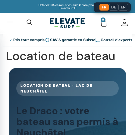
Obtenez 10% de réduction avec le code promo:
🌐
FR
DE
EN
Elevatesurf10
0
Prix tout compris
SAV & garantie en Suisse
Conseil d'experts
Location de bateau
LOCATION DE BATEAU · LAC DE
NEUCHÂTEL
Le Draco : votre
bateau sans permis à
Neuchâtel