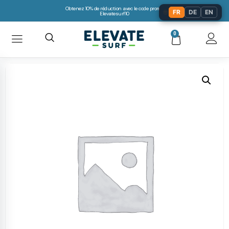
Obtenez 10% de réduction avec le code promo:
🌐
FR
DE
EN
Elevatesurf10
0