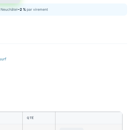
Neuchâtel
−2 %
par virement
surf
QTÉ