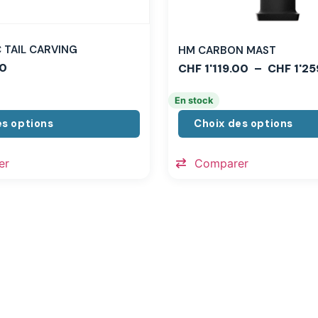
TAIL CARVING
HM CARBON MAST
0
CHF
1'119.00
–
CHF
1'25
En stock
es options
Choix des options
er
Comparer