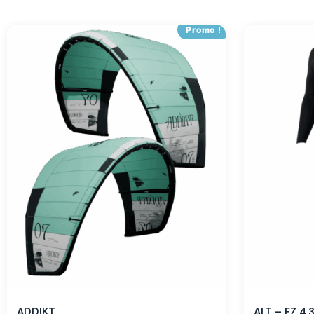
Promo !
ADDIKT
ALT – FZ 4