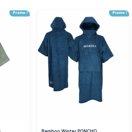
Promo !
Promo !
O
Bamboo Winter PONCHO