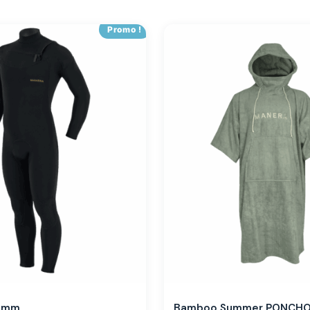
Promo !
,3mm
Bamboo Summer PONCH