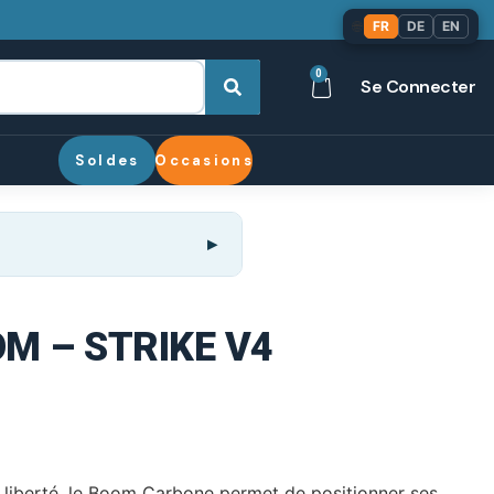
🌐
FR
DE
EN
0
Se Connecter
Soldes
Occasions
M – STRIKE V4
 liberté, le Boom Carbone permet de positionner ses