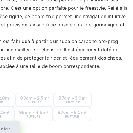
re. C’est une option parfaite pour le freestyle. Relié à la
èce rigide, ce boom fixe permet une navigation intuitive
et précision, ainsi qu’une prise en main ergonomique et
om est fabriqué à partir d’un tube en carbone pre-preg
 une meilleure préhension. Il est également doté de
s afin de protéger le rider et l’équipement des chocs.
ssociée à une taille de boom correspondante.
2.0m²
83cm - 2.5m²
87cm - 3.0m²
RE
RUPTURE
RUPTURE
.0m²
95cm - 4.5m²
97cm - 5.0m²
E
RUPTURE
RUPTURE
anier