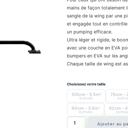
mains de façon totalement lib
sangle de la wing par une pi
et engagée tout en contrôle 
un pumping efficace.
Ultra léger et rigide, le bo
avec une couche en EVA pour
bumpers en EVA sur les angle
Chaque taille de wing est a
Choisissez votre taille
105cm - 5.5m²
78cm - 
RUPTURE
RUPTU
90cm - 3.5m²
92cm - 4
RUPTURE
RUPTUR
Ajouter au p