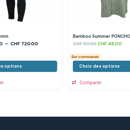
,3mm
Bamboo Summer PONCH
0
–
CHF
720.00
CHF
CHF
48.00
80.00
Sur commande
es options
Choix des options
er
Comparer