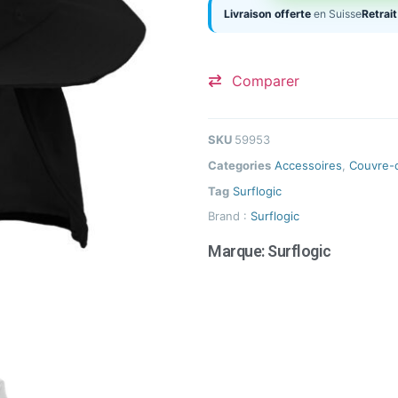
Livraison offerte
en Suisse
Retrait
Comparer
SKU
59953
Categories
Accessoires
,
Couvre-
Tag
Surflogic
Brand :
Surflogic
Marque:
Surflogic