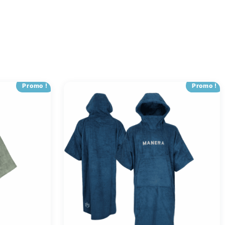
Promo !
Promo !