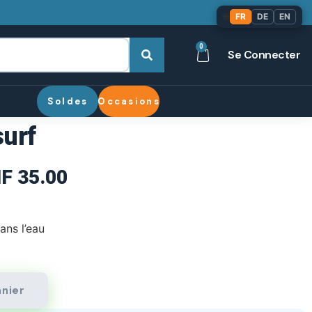
🌐
FR
DE
EN
0
Se Connecter
Soldes
Occasions
urf
F
35.00
ans l’eau
anier