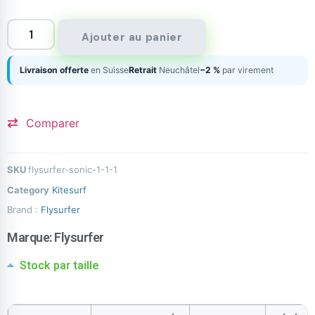
Ajouter au panier
Livraison offerte
en Suisse
Retrait
Neuchâtel
−2 %
par virement
Comparer
SKU
flysurfer-sonic-1-1-1
Category
Kitesurf
Brand :
Flysurfer
Marque:
Flysurfer
Stock par taille