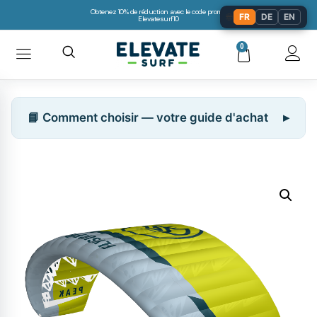
Obtenez 10% de réduction avec le code promo:
🌐
FR
DE
EN
Elevatesurf10
0
📘 Comment choisir — votre guide d'achat