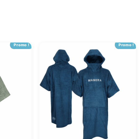
Promo !
Promo !