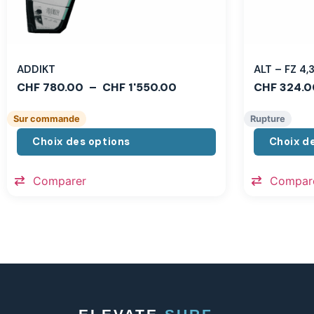
ADDIKT
ALT – FZ 4
CHF
780.00
–
CHF
1'550.00
CHF
324.0
Sur commande
Rupture
Choix des options
Choix d
Comparer
Compar