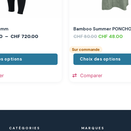
,3mm
Bamboo Summer PONCH
0
–
CHF
720.00
CHF
CHF
48.00
80.00
Sur commande
es options
Choix des options
er
Comparer
CATÉGORIES
MARQUES