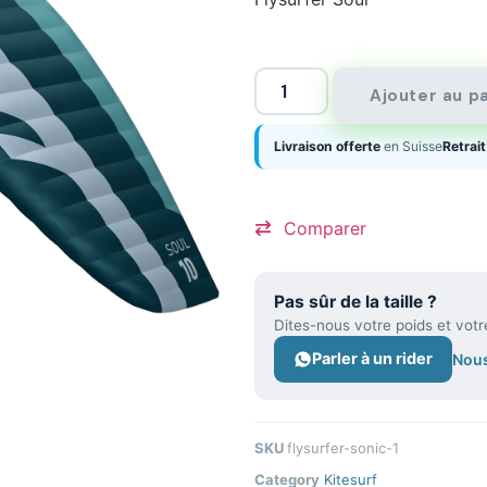
Ajouter au p
Livraison offerte
en Suisse
Retrait
Comparer
Pas sûr de la taille ?
Dites-nous votre poids et votr
Parler à un rider
Nous
SKU
flysurfer-sonic-1
Category
Kitesurf