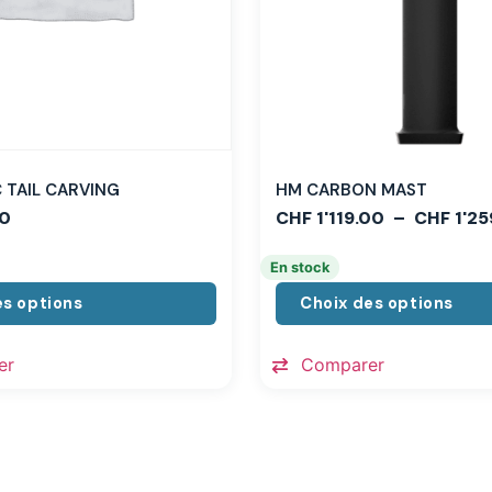
TAIL CARVING
HM CARBON MAST
0
CHF
1'119.00
–
CHF
1'25
En stock
es options
Choix des options
er
Comparer