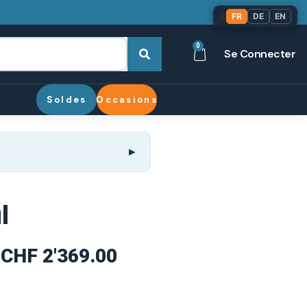
🌐
FR
DE
EN
0
Se Connecter
Soldes
Occasions
l
CHF
2'369.00