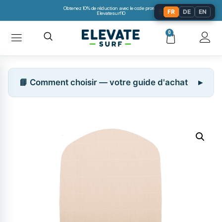
Obtenez 10% de réduction avec le code promo:
🌐
FR
DE
EN
Elevatesurf10
0
📘 Comment choisir — votre guide d'achat