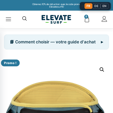
Obtenez 10% de réduction avec le code promo:
🌐
FR
DE
EN
Elevatesurf10
0
📘 Comment choisir — votre guide d'achat
Promo !