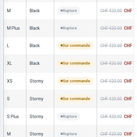
M
Black
Rupture
CHF
420.00
CHF
14
M Plus
Black
Rupture
CHF
420.00
CHF
14
L
Black
Sur commande
CHF
420.00
CHF
14
XL
Black
Sur commande
CHF
420.00
CHF
14
XS
Stormy
Sur commande
CHF
420.00
CHF
14
S
Stormy
Sur commande
CHF
420.00
CHF
14
S Plus
Stormy
Rupture
CHF
420.00
CHF
14
M
Stormy
Rupture
CHF
420.00
CHF
14