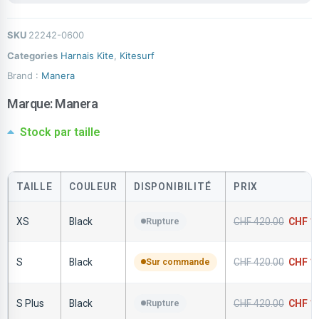
SKU
22242-0600
Categories
Harnais Kite
,
Kitesurf
Brand :
Manera
Marque:
Manera
Stock par taille
TAILLE
COULEUR
DISPONIBILITÉ
PRIX
XS
Black
Rupture
CHF
420.00
CHF
14
S
Black
Sur commande
CHF
420.00
CHF
14
S Plus
Black
Rupture
CHF
420.00
CHF
14