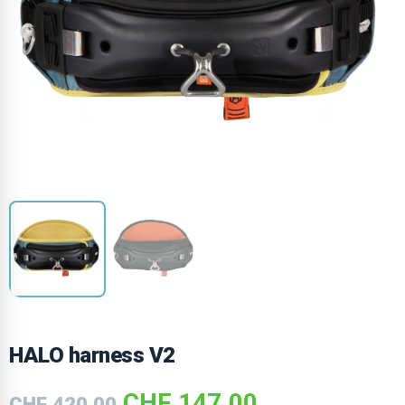
HALO harness V2
CHF
147.00
CHF
420.00