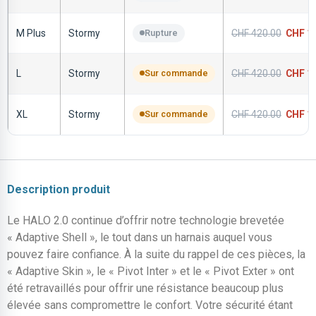
M Plus
Stormy
Rupture
CHF
420.00
CHF
14
L
Stormy
Sur commande
CHF
420.00
CHF
14
XL
Stormy
Sur commande
CHF
420.00
CHF
14
Description produit
Le HALO 2.0 continue d’offrir notre technologie brevetée
« Adaptive Shell », le tout dans un harnais auquel vous
pouvez faire confiance. À la suite du rappel de ces pièces, la
« Adaptive Skin », le « Pivot Inter » et le « Pivot Exter » ont
été retravaillés pour offrir une résistance beaucoup plus
élevée sans compromettre le confort. Votre sécurité étant