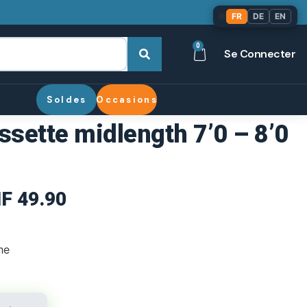
🌐
FR
DE
EN
0
Se Connecter
Soldes
Occasions
sette midlength 7’0 – 8’0
F
49.90
he