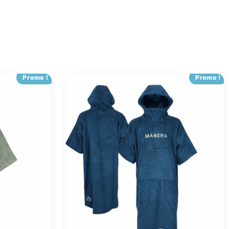
Promo !
Promo !