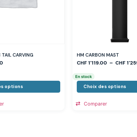
TAIL CARVING
HM CARBON MAST
0
CHF
1'119.00
–
CHF
1'25
En stock
es options
Choix des options
er
Comparer