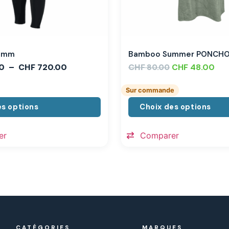
,3mm
Bamboo Summer PONCH
0
–
CHF
720.00
CHF
CHF
48.00
80.00
Sur commande
es options
Choix des options
er
Comparer
CATÉGORIES
MARQUES