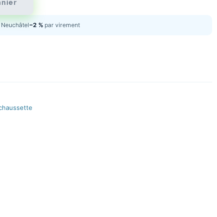
anier
Neuchâtel
−2 %
par virement
chaussette