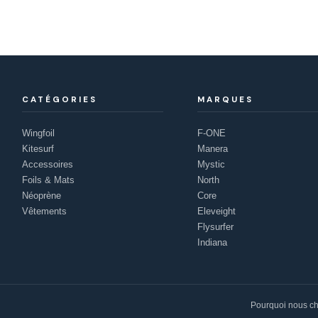
CATÉGORIES
MARQUES
Wingfoil
F-ONE
Kitesurf
Manera
Accessoires
Mystic
Foils & Mats
North
Néoprène
Core
Vêtements
Eleveight
Flysurfer
Indiana
Pourquoi nous ch