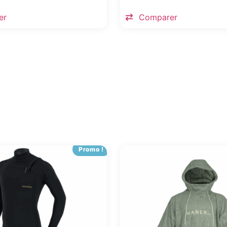
er
Comparer
Promo !