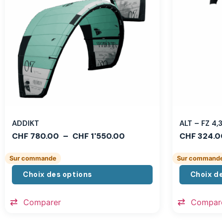
ADDIKT
ALT – FZ 4
CHF
780.00
–
CHF
1'550.00
CHF
324.0
Sur commande
Sur command
Choix des options
Choix d
Comparer
Compar