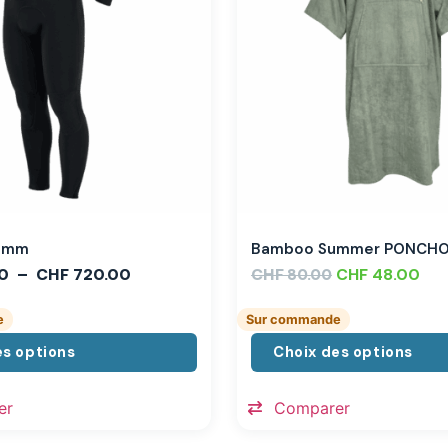
,3mm
Bamboo Summer PONCH
0
–
CHF
720.00
CHF
CHF
48.00
80.00
e
Sur commande
es options
Choix des options
er
Comparer