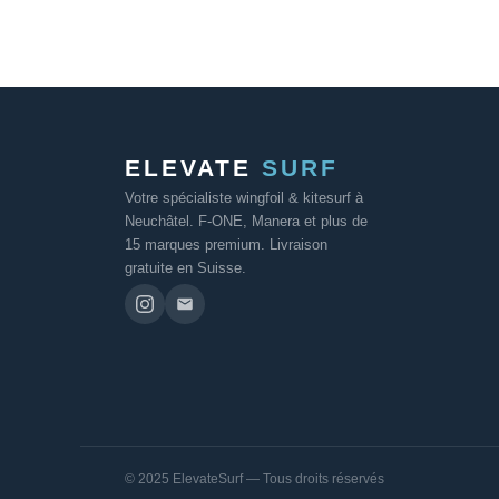
ELEVATE
SURF
Votre spécialiste wingfoil & kitesurf à
Neuchâtel. F-ONE, Manera et plus de
15 marques premium. Livraison
gratuite en Suisse.
© 2025 ElevateSurf — Tous droits réservés