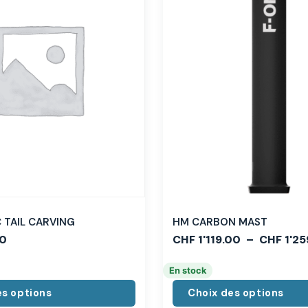
TAIL CARVING
HM CARBON MAST
0
CHF
1'119.00
–
CHF
1'25
En stock
es options
Choix des options