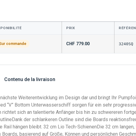
SPONIBILITÉ
PRIX
RÉFÉRE
CHF
779.00
Sur commande
3240SQ
Contenu de la livraison
e nächste Weiterentwicklung im Design dar und bringt Ihr Pumpfoi
d “V” Bottom Unterwasserschiff sorgen für ein sehr progressives
chtet sich an talentierte Anfänger bis hin zu schwereren fortge
lineDank der schlankeren Outline sind die Boards reaktionsfreu
 Rail hängen bleibt. 32 cm Lio Tech-SchienenDie 32 cm langen, 
es Boards, basierend auf Größe, Können und persönlichen Gesc