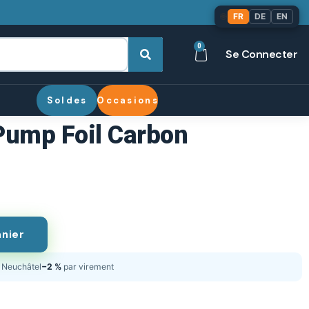
🌐
FR
DE
EN
0
Se Connecter
Soldes
Occasions
Pump Foil Carbon
anier
Neuchâtel
−2 %
par virement