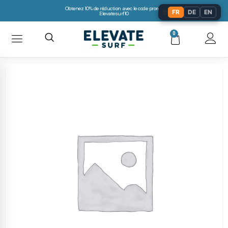
Obtenez 10% de réduction avec le code promo:
🌐
FR
DE
EN
Elevatesurf10
0