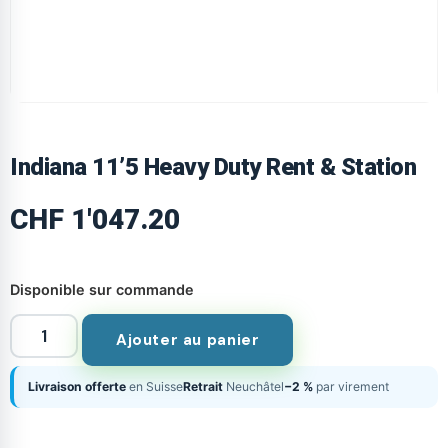
Indiana 11’5 Heavy Duty Rent & Station
CHF
1'047.20
Disponible sur commande
Ajouter au panier
Livraison offerte
en Suisse
Retrait
Neuchâtel
−2 %
par virement