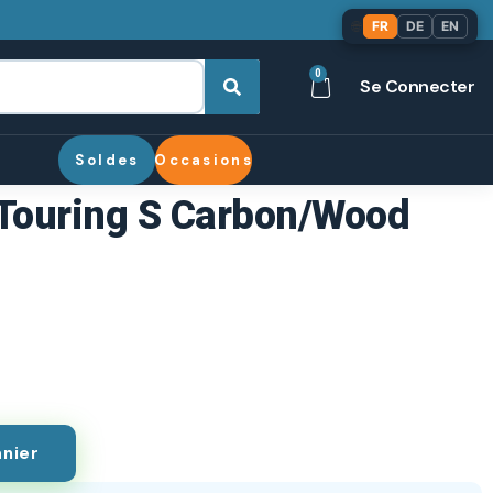
🌐
FR
DE
EN
0
Se Connecter
Soldes
Occasions
 Touring S Carbon/Wood
anier