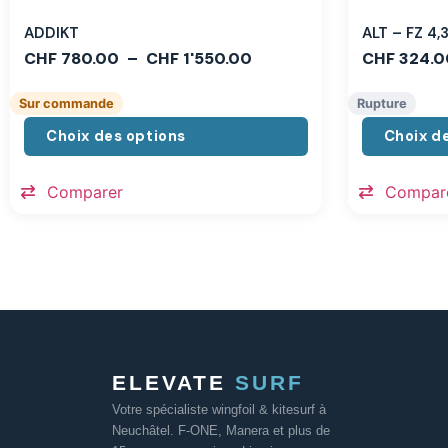
ADDIKT
ALT – FZ 4
CHF
780.00
–
CHF
1'550.00
CHF
324.0
Sur commande
Rupture
Choix des options
Choix d
Comparer
Compar
ELEVATE
SURF
Votre spécialiste wingfoil & kitesurf à
Neuchâtel. F-ONE, Manera et plus de