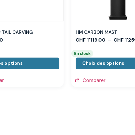
TAIL CARVING
HM CARBON MAST
0
CHF
1'119.00
–
CHF
1'25
En stock
es options
Choix des options
er
Comparer