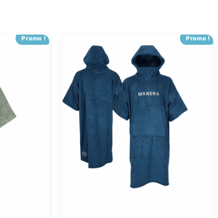
Promo !
Promo !