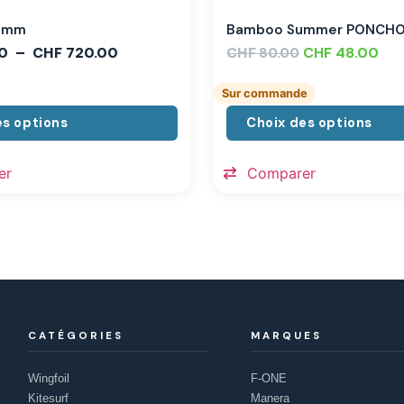
,3mm
Bamboo Summer PONCH
0
–
CHF
720.00
CHF
CHF
48.00
80.00
Sur commande
es options
Choix des options
er
Comparer
CATÉGORIES
MARQUES
Wingfoil
F-ONE
Kitesurf
Manera