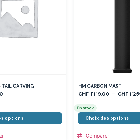
TAIL CARVING
HM CARBON MAST
0
CHF
1'119.00
–
CHF
1'25
En stock
es options
Choix des options
er
Comparer