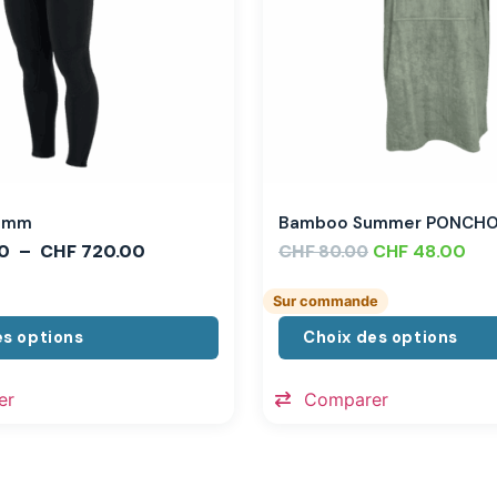
,3mm
Bamboo Summer PONCH
0
–
CHF
720.00
CHF
CHF
48.00
80.00
Sur commande
es options
Choix des options
er
Comparer