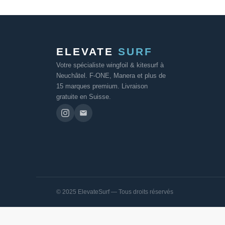
ELEVATE
SURF
Votre spécialiste wingfoil & kitesurf à
Neuchâtel. F-ONE, Manera et plus de
15 marques premium. Livraison
gratuite en Suisse.
© 2025 ElevateSurf — Tous droits réservés