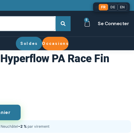
🌐
FR
DE
EN
0
Se Connecter
Soldes
Occasions
» Hyperflow PA Race Fin
anier
Neuchâtel
−2 %
par virement