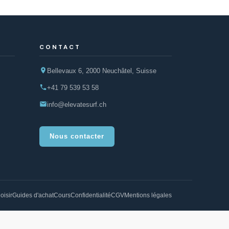
CONTACT
Bellevaux 6, 2000 Neuchâtel, Suisse
+41 79 539 53 58
info@elevatesurf.ch
Nous contacter
oisir
Guides d'achat
Cours
Confidentialité
CGV
Mentions légales