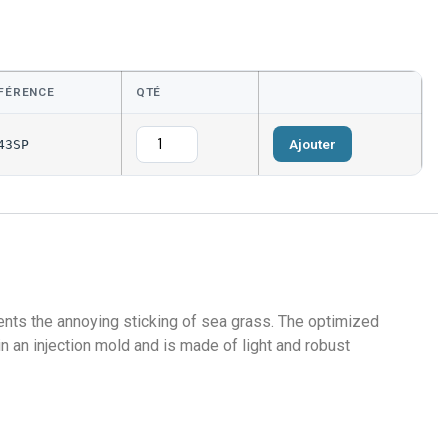
FÉRENCE
QTÉ
Ajouter
43SP
vents the annoying sticking of sea grass. The optimized
d in an injection mold and is made of light and robust