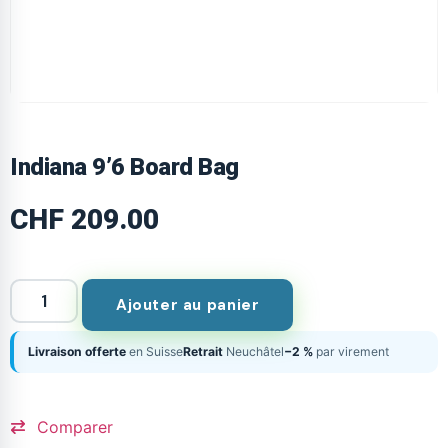
Indiana 9’6 Board Bag
CHF
209.00
Ajouter au panier
Livraison offerte
en Suisse
Retrait
Neuchâtel
−2 %
par virement
Comparer