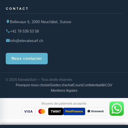
CONTACT
Bellevaux 6, 2000 Neuchâtel, Suisse
+41 79 539 53 58
info@elevatesurf.ch
Nous contacter
© 2025 ElevateSurf — Tous droits réservés
Pourquoi nous choisir
Guides d'achat
Cours
Confidentialité
CGV
Mentions légales
Moyens de paiement acceptés
VISA
TWINT
PostFinance
🏦 Virement