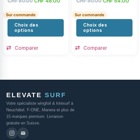
CHF
CHF
48.00
CHF
CHF
54.00
80.00
90.00
Sur commande
Sur commande
Choix des
Choix des
options
options
Comparer
Comparer
ELEVATE
SURF
Votre spécialiste wingfoil & kitesurf à
Neuchâtel. F-ONE, Manera et plus de
15 marques premium. Livraison
gratuite en Suisse.