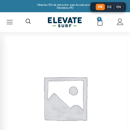
Obtenez 10% de réduction avec le code promo:
🌐
FR
DE
EN
Elevatesurf10
0