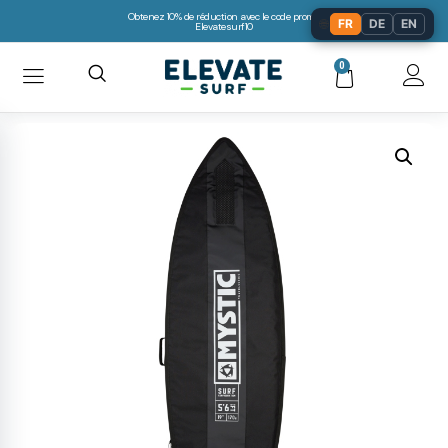
Obtenez 10% de réduction avec le code promo:
🌐
FR
DE
EN
Elevatesurf10
0