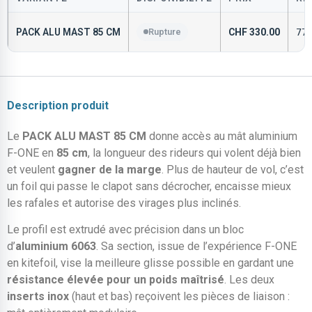
PACK ALU MAST 85 CM
Rupture
CHF
330.00
77
Description produit
Le
PACK ALU MAST 85 CM
donne accès au mât aluminium
F-ONE en
85 cm
, la longueur des rideurs qui volent déjà bien
et veulent
gagner de la marge
. Plus de hauteur de vol, c’est
un foil qui passe le clapot sans décrocher, encaisse mieux
les rafales et autorise des virages plus inclinés.
Le profil est extrudé avec précision dans un bloc
d’
aluminium 6063
. Sa section, issue de l’expérience F-ONE
en kitefoil, vise la meilleure glisse possible en gardant une
résistance élevée pour un poids maîtrisé
. Les deux
inserts inox
(haut et bas) reçoivent les pièces de liaison :