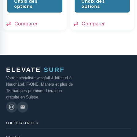
Choix des
Choix des
options
options
Comparer
Comparer
ELEVATE
SURF
Votre spécialiste wingfoil & kitesurf à
Neuchâtel. F-ONE, Manera et plus de
15 marques premium. Livraison
gratuite en Suisse.
CATÉGORIES