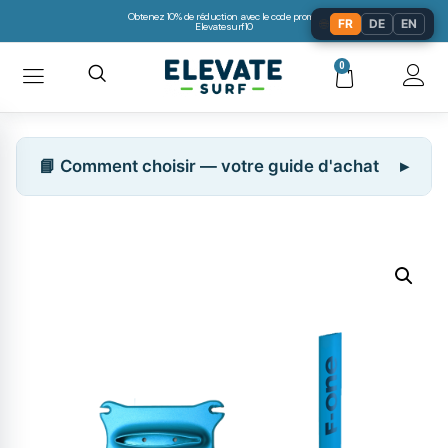
Obtenez 10% de réduction avec le code promo:
🌐
FR
DE
EN
Elevatesurf10
0
📘 Comment choisir — votre guide d'achat