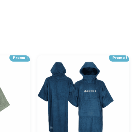
Promo !
Promo !