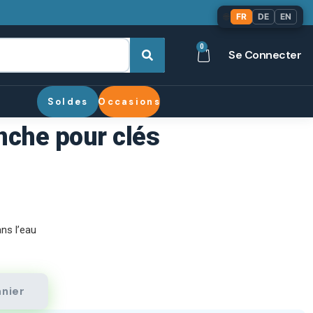
🌐
FR
DE
EN
0
Se Connecter
Soldes
Occasions
nche pour clés
ns l’eau
anier