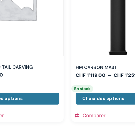
TAIL CARVING
HM CARBON MAST
0
CHF
1'119.00
–
CHF
1'25
En stock
es options
Choix des options
er
Comparer