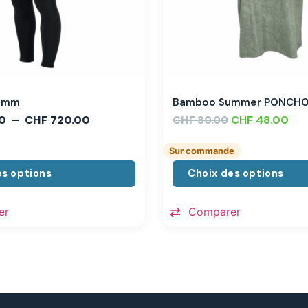
,3mm
Bamboo Summer PONCH
0
–
CHF
720.00
CHF
CHF
48.00
80.00
Sur commande
es options
Choix des options
er
Comparer