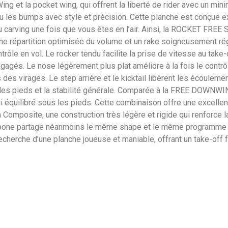
ing et la pocket wing, qui offrent la liberté de rider avec un 
ou les bumps avec style et précision. Cette planche est conçue ex
u carving une fois que vous êtes en l’air. Ainsi, la ROCKET FREE
une répartition optimisée du volume et un rake soigneusement régl
rôle en vol. Le rocker tendu facilite la prise de vitesse au take
agés. Le nose légèrement plus plat améliore à la fois le contrôle 
ors des virages. Le step arrière et le kicktail libèrent les écoule
t des pieds et la stabilité générale. Comparée à la FREE DOWNWI
i équilibré sous les pieds. Cette combinaison offre une excellen
omposite, une construction très légère et rigide qui renforce la
arbone partage néanmoins le même shape et le même programme q
herche d’une planche joueuse et maniable, offrant un take-off fa