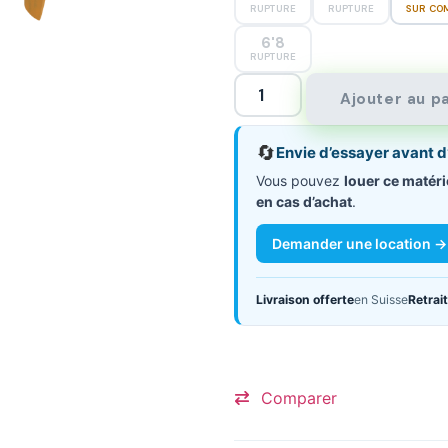
RUPTURE
RUPTURE
SUR CO
6'8
RUPTURE
Ajouter au p
🔄
Envie d’essayer avant d
Vous pouvez
louer ce matéri
en cas d’achat
.
Demander une location →
Livraison offerte
en Suisse
Retrait
Comparer