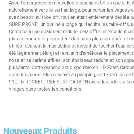
Avec l’émergence de nouvelles disciplines telles que la K-W
naturellement vers le surf au large, pour carver les vagues 
avez besoin au take-off, tout en étant entièrement dédiée a
SURF PRONE : un outline allongé qui facilite les take-offs, 
Combiné à une épaisseur réduite, cela offre un excellent cont
plus tolérantes et permettent des turns plus agressifs et eng
effilés facilitent la maniabilité et évitent de toucher l’eau l
été légèrement élargi et revu afin d’améliorer le placemen
nose et sa carène effilés, son épaisseur réduite et son appu
puissants. Cette planche est disponible en HD Foam Carbon C
sous les pieds. Plus réactive au pumping, cette version c
91L), la ROCKET FREE SURF CARBON ravira les riders à la rec
virages dans toutes les conditions.
Nouveaux Produits