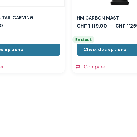
TAIL CARVING
HM CARBON MAST
0
CHF
1'119.00
–
CHF
1'25
En stock
es options
Choix des options
er
Comparer