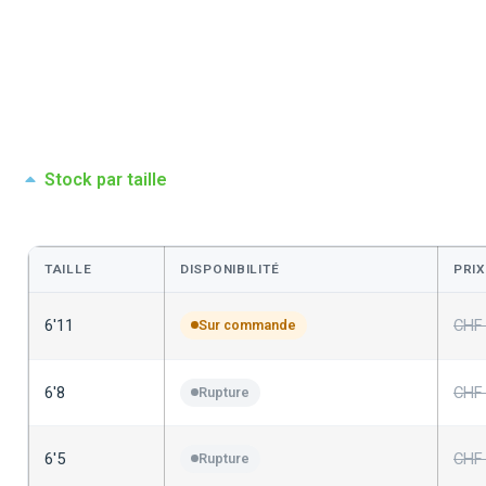
Stock par taille
TAILLE
DISPONIBILITÉ
PRIX
6'11
CHF
Sur commande
6'8
CHF
Rupture
6'5
CHF
Rupture