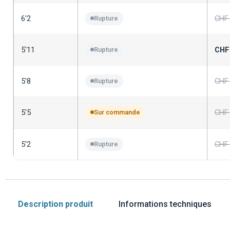
6'2
CHF
Rupture
5'11
CHF
Rupture
5'8
CHF
Rupture
5'5
CHF
Sur commande
5'2
CHF
Rupture
Description produit
Informations techniques