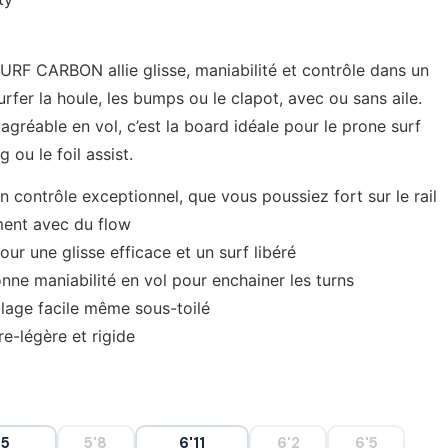
RF CARBON allie glisse, maniabilité et contrôle dans un
urfer la houle, les bumps ou le clapot, avec ou sans aile.
 agréable en vol, c’est la board idéale pour le prone surf
g ou le foil assist.
 contrôle exceptionnel, que vous poussiez fort sur le rail
ment avec du flow
r une glisse efficace et un surf libéré
onne maniabilité en vol pour enchainer les turns
llage facile même sous-toilé
e-légère et rigide
'5
5'8
6'11
6'2
6'5