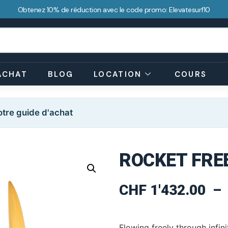
Obtenez 10% de réduction avec le code promo: Elevatesurf10
ACHAT
BLOG
LOCATION
COURS
tre guide d'achat
ROCKET FRE
CHF
1'432.00
–
Flowing freely through infini