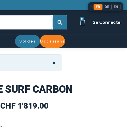
🌐
FR
DE
EN
0
Se Connecter
Soldes
Occasions
E SURF CARBON
CHF
1'819.00
ty