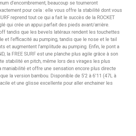
minimum d’encombrement, beaucoup se tourneront
actement pour cela : elle vous offre la stabilité dont vous
 SURF reprend tout ce qui a fait le succès de la ROCKET
é qui crée un appui parfait des pieds avant/arrière.
-off tandis que les bevels latéraux rendent les touchettes
et l’efficacité au pumping, tandis que le nose et le tail
ments et augmentent l’amplitude au pumping. Enfin, le pont a
ND, la FREE SURF est une planche plus agile grâce à son
te stabilité en pitch, même lors des virages les plus
 maniabilité et offre une sensation encore plus directe
ue la version bambou. Disponible de 5’2 à 6’11 (47L à
cile et une glisse excellente pour aller enchainer les