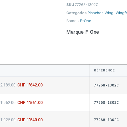
SKU
77268-1302C
Categories
Planches Wing
,
Wingfo
Brand :
F-One
Marque:
F-One
RÉFÉRENCE
2'189.00
CHF
1'642.00
77268-1302C
1'952.00
CHF
1'561.00
77268-1302C
1'925.00
CHF
1'540.00
77268-1302C