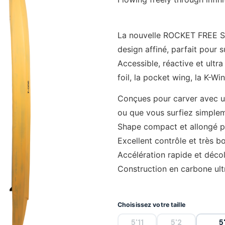
La nouvelle ROCKET FREE SU
design affiné, parfait pour s
Accessible, réactive et ultra
foil, la pocket wing, la K-Win
Conçues pour carver avec un
ou que vous surfiez simple
Shape compact et allongé pou
Excellent contrôle et très b
Accélération rapide et déco
Construction en carbone ultr
Choisissez votre taille
5'11
5'2
5