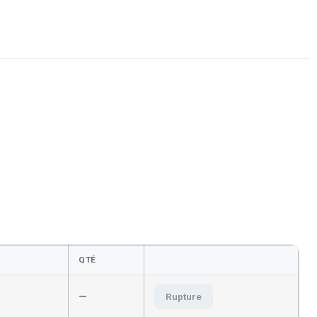
QTÉ
—
Rupture