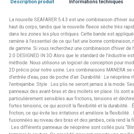
Description produit
Informations techniques
La nouvelle SEAFARER 5.4.3 est une combinaison d’hiver sur 
haut du corps, tandis que la nouvelle fleece sèche très r
dans les zones les plus critiques. Cette bande est appliquée
ramène à l’essentiel de ce qui fait une bonne combinaison, ni
de gamme. Si vous recherchez une combinaison d’hiver de ha
2.0 DESIGNED IN 3D Alors que le standard de l’industrie est
méthode. Nous utilisons un logiciel de conception pour mod
2D précis pour notre usine. Les combinaisons MANERA se 
d’entrée d’eau, pas de poche d’air. Durabilité : Le néoprène
l’entrejambe. Style : Les plis ne seront jamais à la mode. Se
panneaux des avant-bras et des mollets en place. Ils sont a
particulièrement sensibles aux frictions, tensions et déch
fortes tensions, ce qui accroît la flexibilité et la durabilit
friction, ce qui évite les irritations et améliore la flexibi
fusionnées au niveau des bras et des jambes, cela rend la fi
: Les différents panneaux de néoprène sont collés puis “Bli