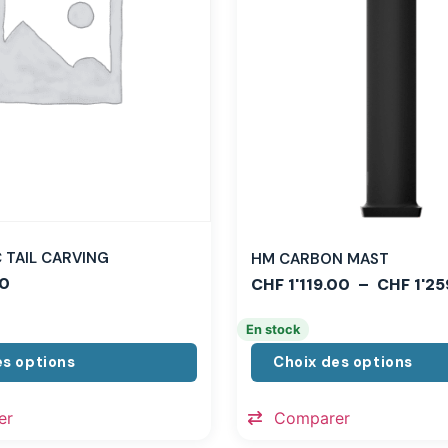
TAIL CARVING
HM CARBON MAST
0
CHF
1'119.00
–
CHF
1'25
En stock
es options
Choix des options
er
Comparer