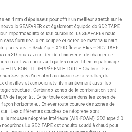
s en 4 mm d’épaisseur pour offrir un meilleur stretch sur le
Cette nouvelle SEAFARER est également équipée de SD2 TAPE
r leur imperméabilité et leur durabilité. La SEAFARER nous
son sans fioritures, bien coupée et dotée de matériaux haut
faite pour vous. – Back Zip – X10D fleece Plus – SD2 TAPE
rps en 3D, nous avons décidé d’innover et de changer de
ns un software innovant qui les convertit en un patronage
peau. – UN BON FIT REPRÉSENTE TOUT – Chaleur : Pas
p serrées, pas d’inconfort au niveau des aisselles, de
ux chevilles et aux poignets, ils maintiennent aussi les
ategic structure : Certaines zones de la combinaison sont
RA de façon à : . Éviter toute couture dans les zones de
 de façon horizontale. . Enlever toute couture des zones de
ion cut : Les différentes couches de néoprène sont
 aussi la mousse néoprène intérieure (AIR-FOAM). SD2 tape 2.0
r de néoprène). Le SD2 TAPE est ensuite soudé à chaud pour