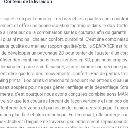
Contenu de la livraison
laquelle on peut compter. Les bras et les épaules sont construit
apidement et offre une bonne isolation thermique dans le dos. 
 à l’intérieur de la combinaison sur les coutures afin de garanti
 plus ni moins : chaleur, confort, durabilité. C’est une combinai
ute qualité au meilleur rapport qualité/prix, la SEAFARER est 
 de développer un patronage 2D pour tenter de l’ajuster à un co
éliser des combinaisons bien ajustées en 3D, puis nous employo
démarquent grâce à ce fit naturel, ajusté comme une seconde 
 n’est étiré que lors des mouvements. Confort : Pas de parties tro
aling prints : Les prints d’étanchéité bloquent les entrées d’eau a
ssez souples pour ne pas gêner l’enfilage et le désenfilage. Str
irements, c’est pourquoi nous avons conçu les combinaisons MANE
é. . Être sûr que les coutures forcent de façon verticale et non pas
lité. . Renforcer les zones et panneaux de manière stratégique. Fus
nition plus fine et plus esthétique. En l’enrobant, elle protège
nd-stitched” (l’aiguille ne traverse pas entièrement l’épaisseu