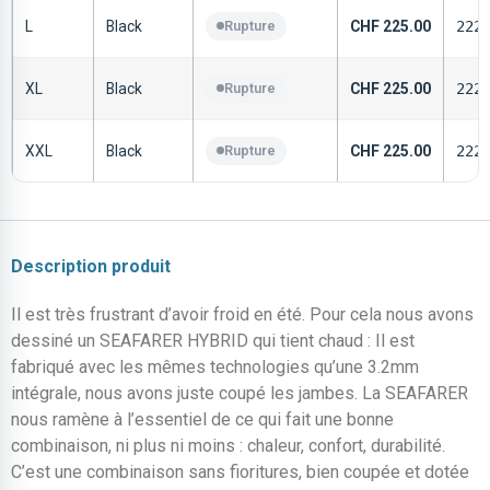
L
Black
Rupture
CHF
225.00
222
XL
Black
Rupture
CHF
225.00
222
XXL
Black
Rupture
CHF
225.00
222
Description produit
Il est très frustrant d’avoir froid en été. Pour cela nous avons
dessiné un SEAFARER HYBRID qui tient chaud : Il est
fabriqué avec les mêmes technologies qu’une 3.2mm
intégrale, nous avons juste coupé les jambes. La SEAFARER
nous ramène à l’essentiel de ce qui fait une bonne
combinaison, ni plus ni moins : chaleur, confort, durabilité.
C’est une combinaison sans fioritures, bien coupée et dotée