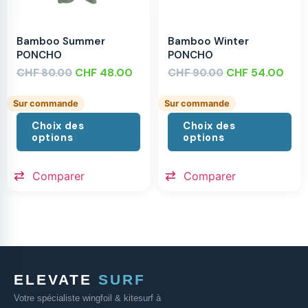
Bamboo Summer
Bamboo Winter
PONCHO
PONCHO
CHF
CHF
48.00
CHF
CHF
54.00
80.00
90.00
Sur commande
Sur commande
Choix des
Choix des
options
options
Comparer
Comparer
ELEVATE
SURF
Votre spécialiste wingfoil & kitesurf à