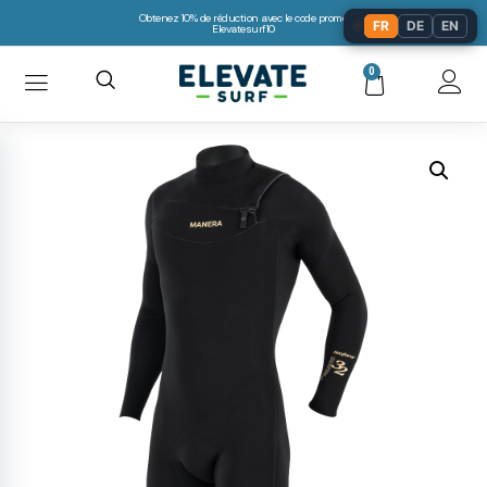
Obtenez 10% de réduction avec le code promo:
🌐
FR
DE
EN
Elevatesurf10
0