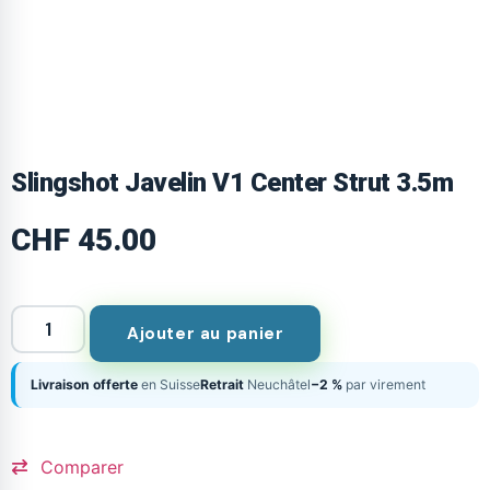
Slingshot Javelin V1 Center Strut 3.5m
CHF
45.00
Ajouter au panier
Livraison offerte
en Suisse
Retrait
Neuchâtel
−2 %
par virement
Comparer