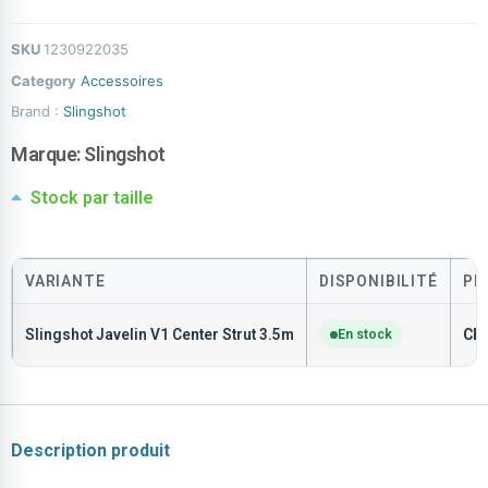
SKU
1230922035
Category
Accessoires
Brand :
Slingshot
Marque:
Slingshot
Stock par taille
VARIANTE
DISPONIBILITÉ
PR
Slingshot Javelin V1 Center Strut 3.5m
En stock
CH
Description produit