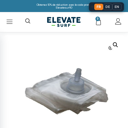
Obtenez 10% de réduction avec le code promo:
🌐
FR
DE
EN
Elevatesurf10
0