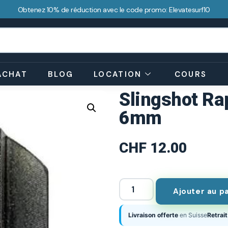
Obtenez 10% de réduction avec le code promo: Elevatesurf10
ACHAT
BLOG
LOCATION
COURS
Slingshot Ra
6mm
CHF
12.00
Ajouter au p
Livraison offerte
en Suisse
Retrait