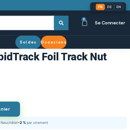
🌐
FR
DE
EN
0
Se Connecter
Soldes
Occasions
pidTrack Foil Track Nut
anier
Neuchâtel
−2 %
par virement