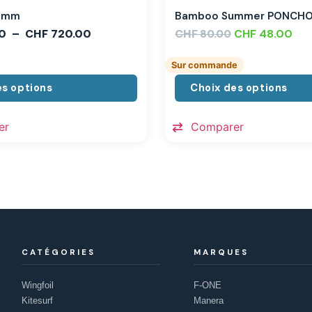
,3mm
Bamboo Summer PONCH
0
–
CHF
720.00
CHF
CHF
48.00
80.00
Sur commande
es options
Choix des options
er
Comparer
CATÉGORIES
MARQUES
Wingfoil
F-ONE
Kitesurf
Manera