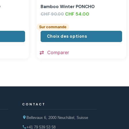
O
Bamboo Winter PONCHO
CHF
CHF
54.00
90.00
Sur commande
Choix des options
Comparer
CONTACT
Bellevaux 6, 2000 Neuchâtel, Suisse
+41 79 539 53 58