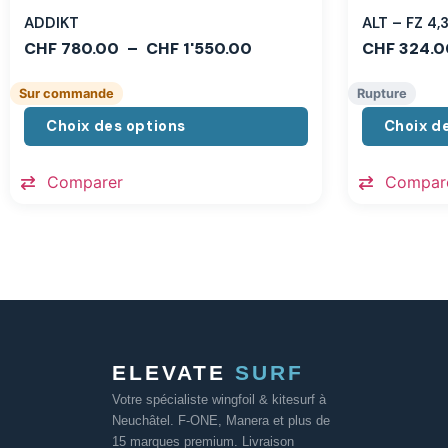
ADDIKT
ALT – FZ 4
CHF
780.00
–
CHF
1'550.00
CHF
324.0
Sur commande
Rupture
Choix des options
Choix d
Comparer
Compar
ELEVATE
SURF
Votre spécialiste wingfoil & kitesurf à
Neuchâtel. F-ONE, Manera et plus de
15 marques premium. Livraison