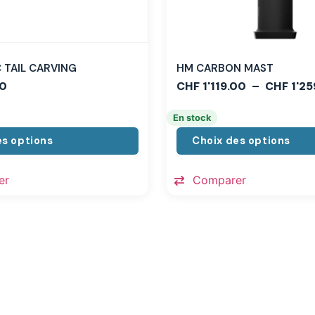
TAIL CARVING
HM CARBON MAST
0
CHF
1'119.00
–
CHF
1'25
En stock
es options
Choix des options
er
Comparer