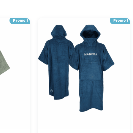
Promo !
Promo !