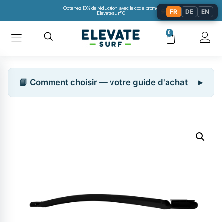
Obtenez 10% de réduction avec le code promo:
🌐
FR
DE
EN
Elevatesurf10
0
📘 Comment choisir — votre guide d'achat