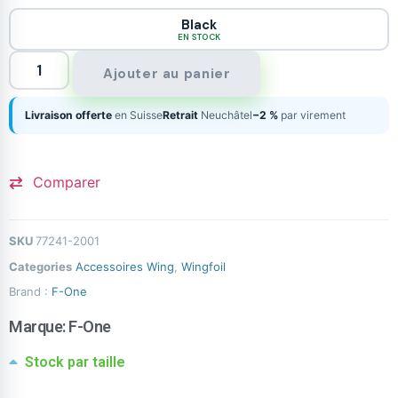
Black
EN STOCK
Ajouter au panier
Livraison offerte
en Suisse
Retrait
Neuchâtel
−2 %
par virement
Comparer
SKU
77241-2001
Categories
Accessoires Wing
,
Wingfoil
Brand :
F-One
Marque:
F-One
Stock par taille