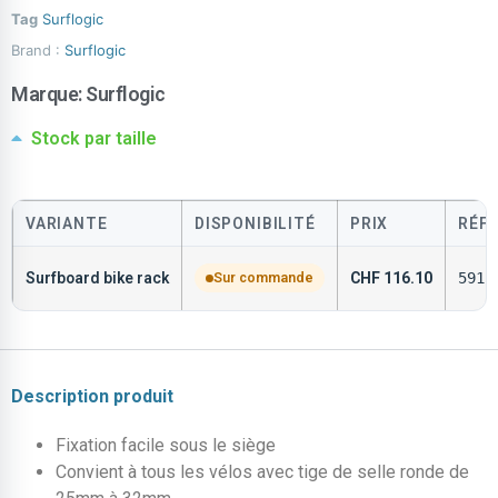
Tag
Surflogic
Brand :
Surflogic
Marque:
Surflogic
Stock par taille
VARIANTE
DISPONIBILITÉ
PRIX
RÉF
Surfboard bike rack
Sur commande
CHF
116.10
5912
Description produit
Fixation facile sous le siège
Convient à tous les vélos avec tige de selle ronde de