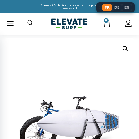
Obtenez 10% de réduction avec le code promo:
🌐
FR
DE
EN
Elevatesurf10
0