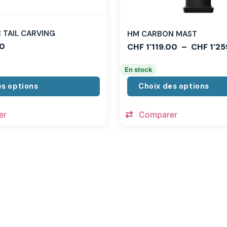
TAIL CARVING
HM CARBON MAST
0
CHF
1'119.00
–
CHF
1'25
En stock
es options
Choix des options
er
Comparer