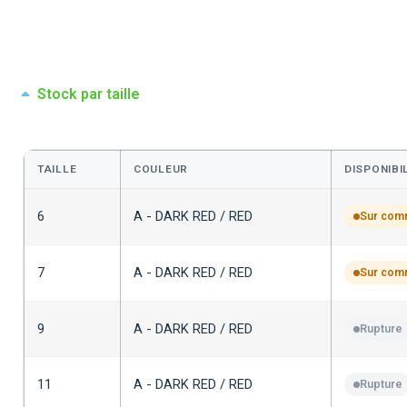
Stock par taille
TAILLE
COULEUR
DISPONIBI
6
A - DARK RED / RED
Sur co
7
A - DARK RED / RED
Sur co
9
A - DARK RED / RED
Rupture
11
A - DARK RED / RED
Rupture