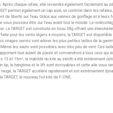
. Après chaque rafale, elle reviendra également facilement au zé
ARGET permet également un cap aisé, un contrôle dans les rafales,
t de liberté sur l’eau. Grâce aux vannes de gonflage et à leurs 
e vous puissiez être sur l’eau avant tout le monde. Le redécoll
liser. La TARGET est construite en tissu 38g offrant une étanchéit
rfaite pour les vents légers à moyens, la TARGET est disponible en 
 des virages serrés vont adorer les plus petites tailles de la g
ême les sauts sont possibles avec très peu de vent. Ces tailles 
 apportent tout autant de plaisir et conviendront à tous ceux qui a
s 13 et 15m², la stabilité du kite au zénith a été entièrement opt
 tip, le hangtime et le lift sont incroyables et cette aile vous r
la neige, la TARGET accélère rapidement et est extrêmement dyna
la TARGET, le nouveau foil kite de F-ONE.