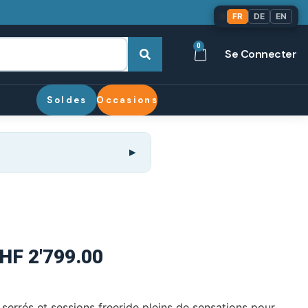
🌐
FR
DE
EN
0
Se Connecter
Soldes
Occasions
HF
2'799.00
serrés et sessions freeride pleins de sensations pour