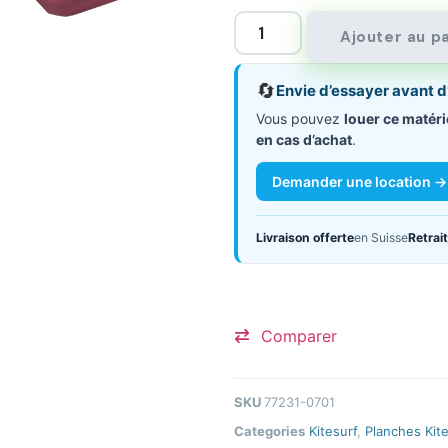
Ajouter au p
🔄
Envie d’essayer avant d
Vous pouvez
louer ce matéri
en cas d’achat
.
Demander une location →
Livraison offerte
en Suisse
Retrait
Comparer
SKU
77231-0701
Categories
Kitesurf
,
Planches Kit