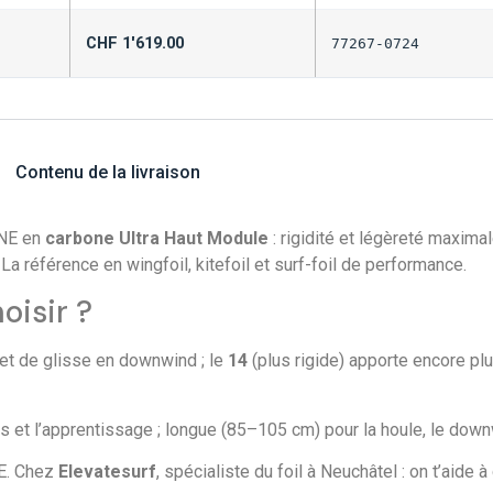
CHF
1'619.00
77267-0724
Contenu de la livraison
ONE en
carbone Ultra Haut Module
: rigidité et légèreté maximal
 La référence en wingfoil, kitefoil et surf-foil de performance.
oisir ?
e et de glisse en downwind ; le
14
(plus rigide) apporte encore plus
s et l’apprentissage ; longue (85–105 cm) pour la houle, le down
NE. Chez
Elevatesurf
, spécialiste du foil à Neuchâtel : on t’aide à