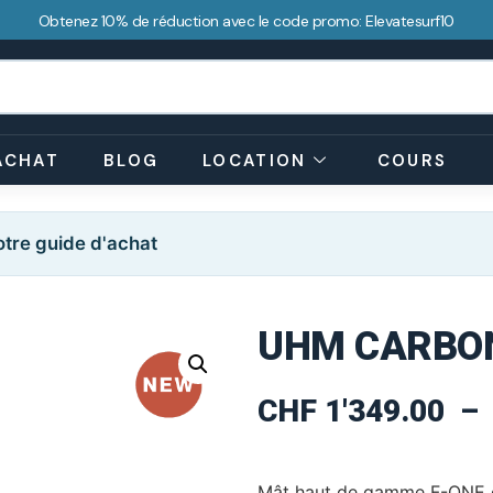
Obtenez 10% de réduction avec le code promo: Elevatesurf10
ACHAT
BLOG
LOCATION
COURS
tre guide d'achat
UHM CARBO
CHF
1'349.00
–
Mât haut de gamme F-ONE en