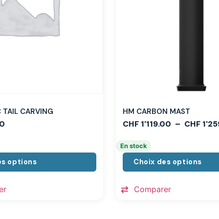
TAIL CARVING
HM CARBON MAST
0
CHF
1'119.00
–
CHF
1'25
En stock
es options
Choix des options
er
Comparer