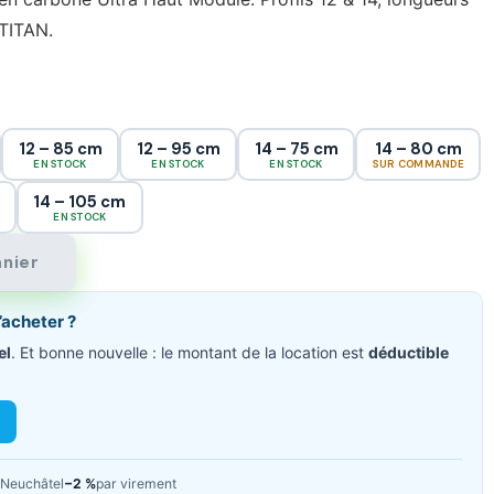
TITAN.
12 – 85 cm
12 – 95 cm
14 – 75 cm
14 – 80 cm
EN STOCK
EN STOCK
EN STOCK
SUR COMMANDE
14 – 105 cm
EN STOCK
anier
’acheter ?
el
. Et bonne nouvelle : le montant de la location est
déductible
Neuchâtel
−2 %
par virement