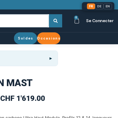
🌐
FR
DE
EN
0
Se Connecter
Soldes
Occasions
N MAST
CHF
1'619.00
 carbone Ultra Haut Module. Profils 12 & 14, longueurs