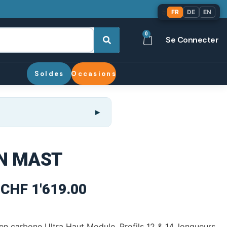
🌐
FR
DE
EN
0
Se Connecter
Soldes
Occasions
N MAST
CHF
1'619.00
 carbone Ultra Haut Module. Profils 12 & 14, longueurs