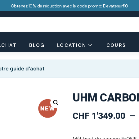
Obtenez 10% de réduction avec le code promo: Elevatesurf10
ACHAT
BLOG
LOCATION
COURS
tre guide d'achat
UHM CARBO
CHF
1'349.00
–
Mât haut de gamme F-ONE en