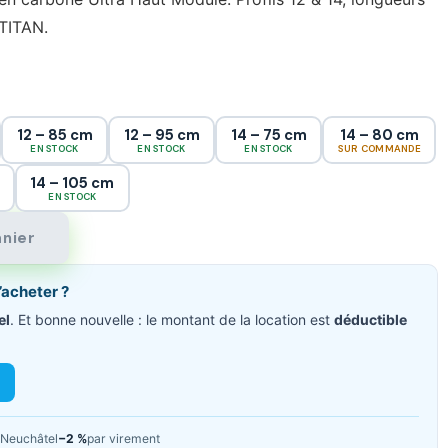
TITAN.
12 – 85 cm
12 – 95 cm
14 – 75 cm
14 – 80 cm
EN STOCK
EN STOCK
EN STOCK
SUR COMMANDE
14 – 105 cm
EN STOCK
anier
’acheter ?
el
. Et bonne nouvelle : le montant de la location est
déductible
Neuchâtel
−2 %
par virement