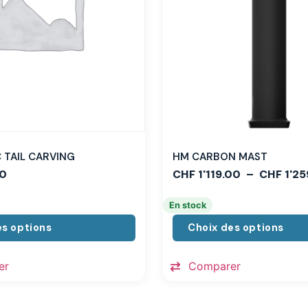
TAIL CARVING
HM CARBON MAST
0
CHF
1'119.00
–
CHF
1'25
En stock
es options
Choix des options
er
Comparer