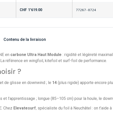
CHF
1'619.00
77267-0724
Contenu de la livraison
ONE en
carbone Ultra Haut Module
: rigidité et légèreté maximal
 La référence en wingfoil, kitefoil et surf-foil de performance.
oisir ?
e et de glisse en downwind ; le
14
(plus rigide) apporte encore plus
s et l’apprentissage ; longue (85–105 cm) pour la houle, le down
NE. Chez
Elevatesurf
, spécialiste du foil à Neuchâtel : on t’aide à