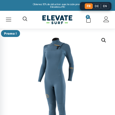
Obtenez 10% de réduction avec le code promo:
🌐
FR
DE
EN
Elevatesurf10
0
Promo !