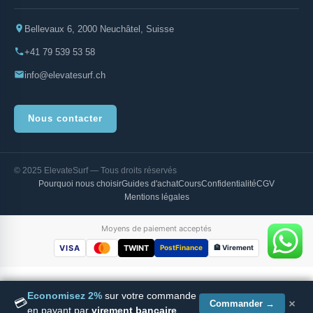
Bellevaux 6, 2000 Neuchâtel, Suisse
+41 79 539 53 58
info@elevatesurf.ch
Nous contacter
© 2025 ElevateSurf — Tous droits réservés
Pourquoi nous choisir
Guides d'achat
Cours
Confidentialité
CGV
Mentions légales
Moyens de paiement acceptés
VISA
TWINT
PostFinance
🏦 Virement
Economisez 2%
sur votre commande
×
💳
WOMEN SEAFARER - FZ 3.2mm 2022
Commander →
en payant par
virement bancaire