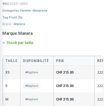
SKU
22221-3004
Categories
Femme
,
Neoprene
Tag
Front Zip
Brand :
Manera
Marque:
Manera
Stock par taille
TAILLE
DISPONIBILITÉ
PRIX
RÉF
XS
Rupture
CHF
315.00
2222
S
Rupture
CHF
315.00
2222
M
Rupture
CHF
315.00
2222