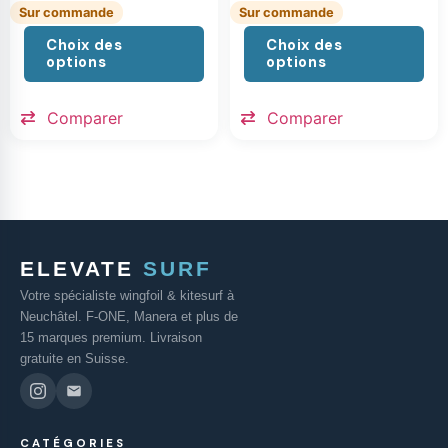
Sur commande
Sur commande
Choix des
Choix des
options
options
Comparer
Comparer
ELEVATE
SURF
Votre spécialiste wingfoil & kitesurf à
Neuchâtel. F-ONE, Manera et plus de
15 marques premium. Livraison
gratuite en Suisse.
CATÉGORIES