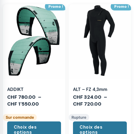
Promo !
Promo !
ADDIKT
ALT – FZ 4,3mm
CHF
780.00
–
CHF
324.00
–
CHF
1'550.00
CHF
720.00
Sur commande
Rupture
Choix des
Choix des
options
options