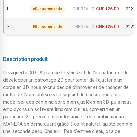
L
Sur commande
CHF
315.00
CHF
126.00
2222
XL
Sur commande
CHF
315.00
CHF
126.00
2222
Description produit
Designed in 3D : Alors que le standard de l’industrie est de
développer un patronage 2D pour tenter de l’ajuster à un
corps en 3D, nous avons décidé d’innover et de changer de
méthode. Nous utilisons un logiciel de conception pour
modéliser des combinaisons bien ajustées en 3D, puis nous
employons un software innovant qui les convertit en un
patronage 2D précis pour notre usine. Les combinaisons
MANERA se démarquent grâce à ce fit naturel, ajusté comme
une seconde peau. Chaleur : Pas d’entrée d’eau, pas de