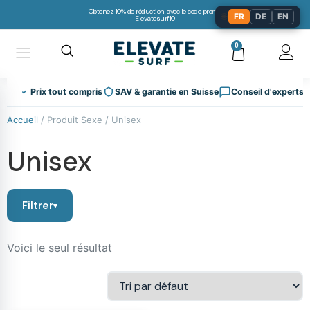
Obtenez 10% de réduction avec le code promo:
🌐
FR
DE
EN
Elevatesurf10
0
Prix tout compris
SAV & garantie en Suisse
Conseil d'experts
Accueil
/ Produit Sexe / Unisex
Unisex
Filtrer
Voici le seul résultat