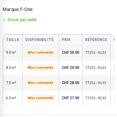
Marque:
F-One
Stock par taille
TAILLE
DISPONIBILITÉ
PRIX
RÉFÉRENCE
Q
9.0 m²
Sur commande
CHF
30.90
77251-9133
8.0 m²
Sur commande
CHF
29.90
77251-9133
7.0 m²
Sur commande
CHF
28.90
77251-9133
6.0 m²
Sur commande
CHF
27.90
77251-9133