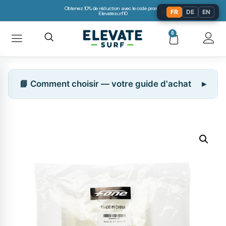
Obtenez 10% de réduction avec le code promo:
🌐
FR
DE
EN
Elevatesurf10
0
📘 Comment choisir — votre guide d'achat