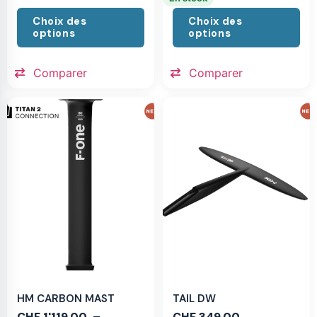
Choix des
Choix des
options
options
Comparer
Comparer
HM CARBON MAST
TAIL DW
CHF
1'119.00
–
CHF
349.00