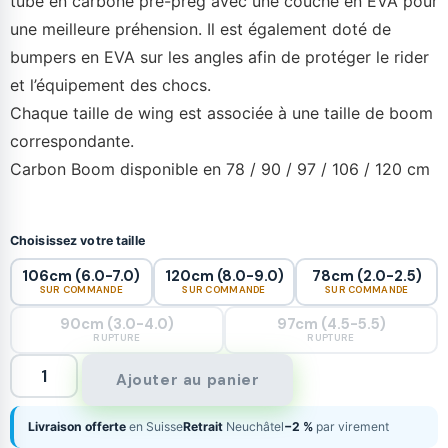
tube en carbone pre-preg avec une couche en EVA pour
une meilleure préhension. Il est également doté de
bumpers en EVA sur les angles afin de protéger le rider
et l’équipement des chocs.
Chaque taille de wing est associée à une taille de boom
correspondante.
Carbon Boom disponible en 78 / 90 / 97 / 106 / 120 cm
Choisissez votre taille
106cm (6.0-7.0)
120cm (8.0-9.0)
78cm (2.0-2.5)
SUR COMMANDE
SUR COMMANDE
SUR COMMANDE
90cm (3.0-4.0)
97cm (4.5-5.5)
RUPTURE
RUPTURE
Ajouter au panier
Livraison offerte
en Suisse
Retrait
Neuchâtel
−2 %
par virement