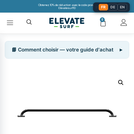
Obtenez 10% de réduction avec le code promo:
🌐
FR
DE
EN
Elevatesurf10
0
📘 Comment choisir — votre guide d'achat