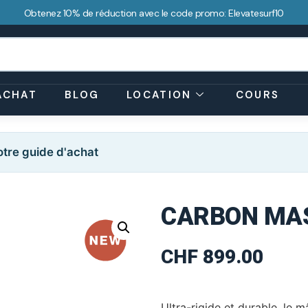
Obtenez 10% de réduction avec le code promo: Elevatesurf10
ACHAT
BLOG
LOCATION
COURS
tre guide d'achat
CARBON MAS
CHF
899.00
Ultra-rigide et durable, le