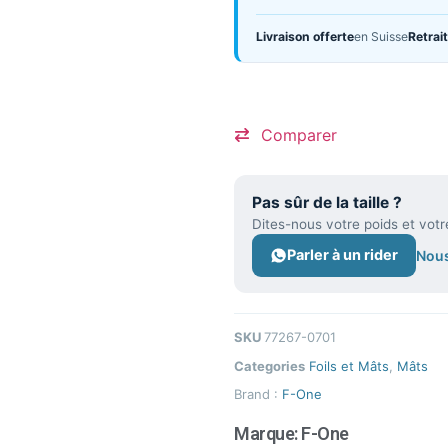
Livraison offerte
en Suisse
Retrait
Comparer
Pas sûr de la taille ?
Dites-nous votre poids et votr
Parler à un rider
Nous
SKU
77267-0701
Categories
Foils et Mâts
,
Mâts
Brand :
F-One
Marque:
F-One