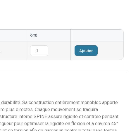
QTÉ
Ajouter
1
t durabilité. Sa construction entièrement monobloc apporte
core plus directes. Chaque mouvement se traduira
structure interne SPINE assure rigidité et contrôle pendant
eur pour optimiser la rigidité en flexion et à environ 45°
 et en torsion afin de garder un contrôle total dans toutes