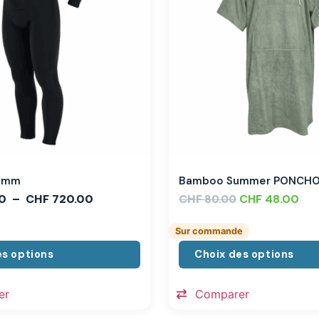
,3mm
Bamboo Summer PONCH
0
–
CHF
720.00
CHF
CHF
48.00
80.00
Sur commande
es options
Choix des options
er
Comparer