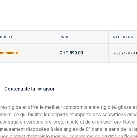
IBILITÉ
PRIX
RÉFÉRENCE
CHF
899.00
commande
77267-070
Contenu de la livraison
 rigide et offre le meilleur compromis entre rigidité, glisse e
minimum, ce qui facilite les départs et apporte des sensations en
construit en carbone pré-preg, moulé et durci en une fois. Notre 
gneusement disposées à des angles de 0° dans le sens de la longu
hes permet d’obtenir le meilleur compromis de rigidité en flexion