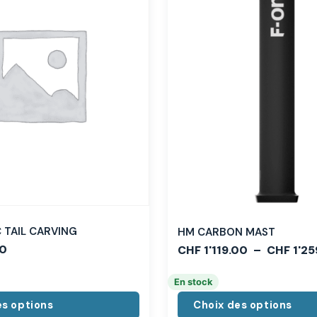
TAIL CARVING
HM CARBON MAST
0
CHF
1'119.00
–
CHF
1'25
En stock
es options
Choix des options