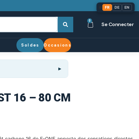
🌐
FR
DE
EN
0
Se Connecter
Soldes
Occasions
T 16 – 80 CM
 mât carbone 16 de F-ONE apporte des sensations directes