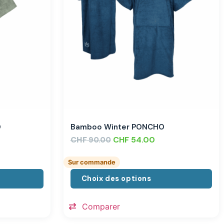
O
Bamboo Winter PONCHO
CHF
CHF
54.00
90.00
Sur commande
Choix des options
Comparer