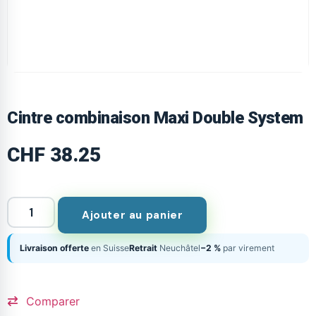
Cintre combinaison Maxi Double System
CHF
38.25
Ajouter au panier
Livraison offerte
en Suisse
Retrait
Neuchâtel
−2 %
par virement
Comparer