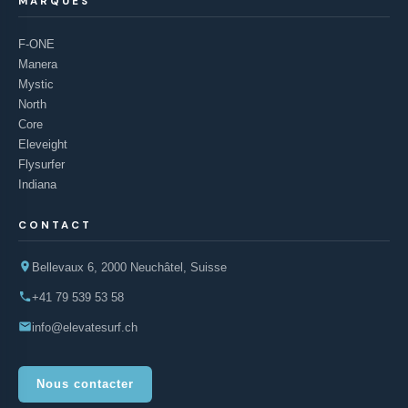
MARQUES
F-ONE
Manera
Mystic
North
Core
Eleveight
Flysurfer
Indiana
CONTACT
Bellevaux 6, 2000 Neuchâtel, Suisse
+41 79 539 53 58
info@elevatesurf.ch
Nous contacter