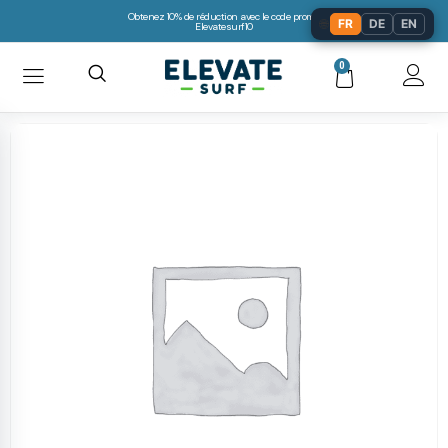
Obtenez 10% de réduction avec le code promo:
🌐
FR
DE
EN
Elevatesurf10
0