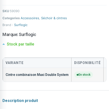
SKU
59090
Categories
Accessoires
,
Séchoir & cintres
Brand :
Surflogic
Marque:
Surflogic
Stock par taille
VARIANTE
DISPONIBILITÉ
P
Cintre combinaison Maxi Double System
En stock
C
Description produit