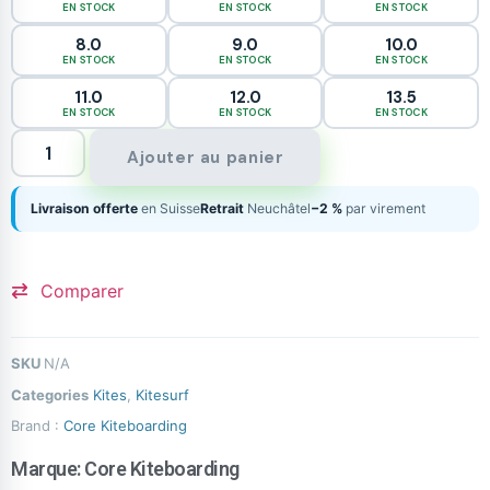
EN STOCK
EN STOCK
EN STOCK
8.0
9.0
10.0
EN STOCK
EN STOCK
EN STOCK
11.0
12.0
13.5
EN STOCK
EN STOCK
EN STOCK
Ajouter au panier
Livraison offerte
en Suisse
Retrait
Neuchâtel
−2 %
par virement
Comparer
SKU
N/A
Categories
Kites
,
Kitesurf
Brand :
Core Kiteboarding
Marque:
Core Kiteboarding