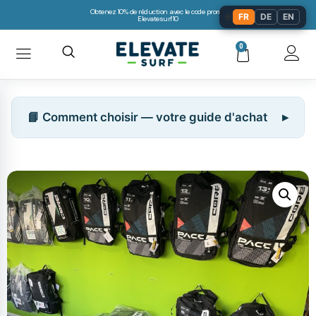
Obtenez 10% de réduction avec le code promo:
🌐
FR
DE
EN
Elevatesurf10
0
📘 Comment choisir — votre guide d'achat