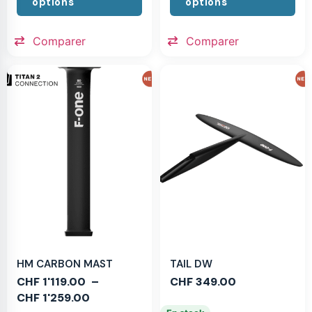
options
options
Comparer
Comparer
HM CARBON MAST
TAIL DW
CHF
1'119.00
–
CHF
349.00
CHF
1'259.00