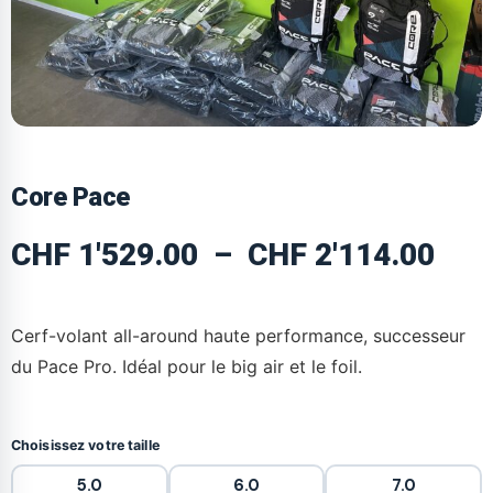
Core Pace
CHF
1'529.00
–
CHF
2'114.00
Cerf-volant all-around haute performance, successeur
du Pace Pro. Idéal pour le big air et le foil.
Choisissez votre taille
5.0
6.0
7.0