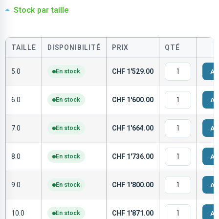
Stock par taille
TAILLE
DISPONIBILITÉ
PRIX
QTÉ
5.0
En stock
CHF
1'529.00
Aj
6.0
En stock
CHF
1'600.00
Aj
7.0
En stock
CHF
1'664.00
Aj
8.0
En stock
CHF
1'736.00
Aj
9.0
En stock
CHF
1'800.00
Aj
10.0
En stock
CHF
1'871.00
Aj