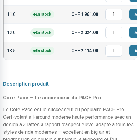
11.0
En stock
CHF
1'961.00
Aj
12.0
En stock
CHF
2'024.00
Aj
13.5
En stock
CHF
2'114.00
Aj
Description produit
Core Pace — Le successeur du PACE Pro
Le Core Pace est le successeur du populaire PACE Pro.
Cerf-volant all-around moderne haute performance avec un
design à 3 lattes à rapport d’aspect élevé, adapté à tous les
styles de ride modernes — excellent en big air et
progression de boucle sur twintip, wakeboard et foil.