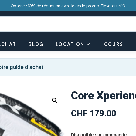
Obtenez 10% de réduction avec le code promo: Elevatesurf10
ACHAT
BLOG
LOCATION
COURS
tre guide d'achat
Core Xperien
CHF
179.00
Disponible sur commande