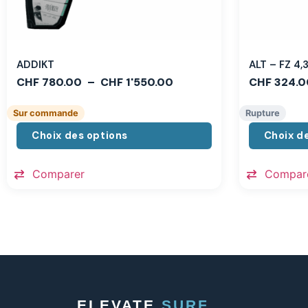
ADDIKT
ALT – FZ 4
CHF
780.00
–
CHF
1'550.00
CHF
324.0
Sur commande
Rupture
Choix des options
Choix d
Comparer
Compar
ELEVATE
SURF