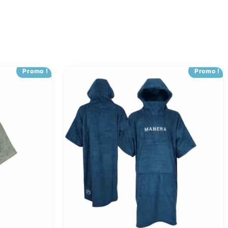
Promo !
Promo !