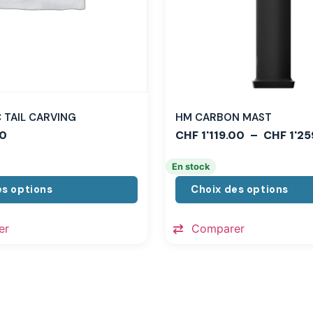
TAIL CARVING
HM CARBON MAST
0
CHF
1'119.00
–
CHF
1'25
En stock
es options
Choix des options
er
Comparer