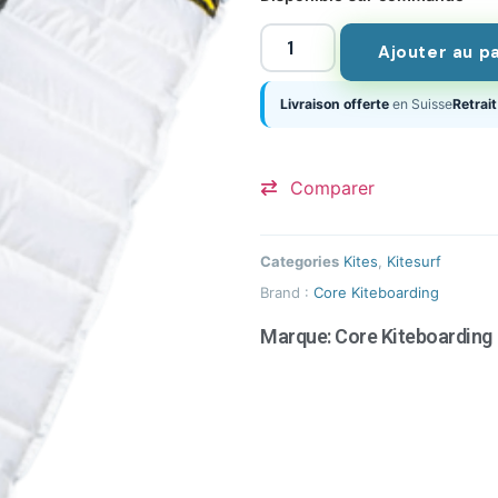
Ajouter au p
Livraison offerte
en Suisse
Retrait
Comparer
Categories
Kites
,
Kitesurf
Brand :
Core Kiteboarding
Marque:
Core Kiteboarding