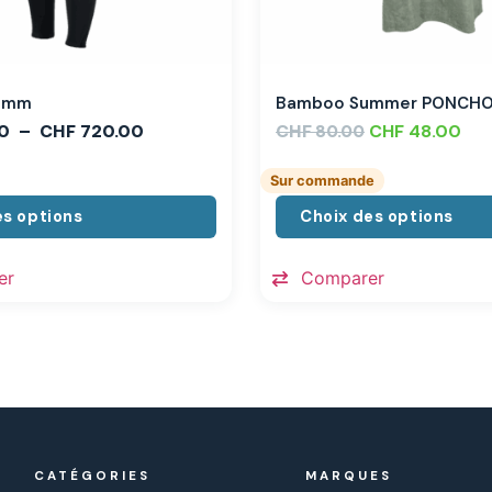
,3mm
Bamboo Summer PONCH
0
–
CHF
720.00
CHF
CHF
48.00
80.00
Sur commande
es options
Choix des options
er
Comparer
CATÉGORIES
MARQUES