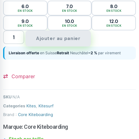
6.0
7.0
8.0
EN STOCK
EN STOCK
EN STOCK
9.0
10.0
12.0
EN STOCK
EN STOCK
EN STOCK
Ajouter au panier
Livraison offerte
en Suisse
Retrait
Neuchâtel
−2 %
par virement
Comparer
SKU
N/A
Categories
Kites
,
Kitesurf
Brand :
Core Kiteboarding
Marque:
Core Kiteboarding