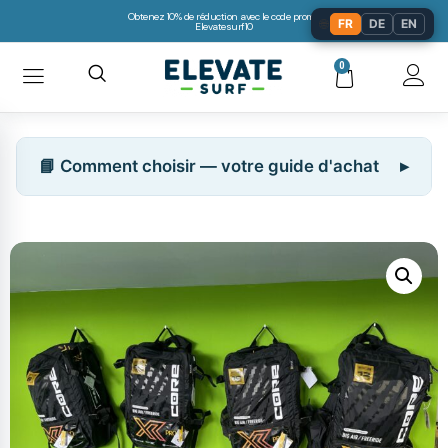
Obtenez 10% de réduction avec le code promo:
🌐
FR
DE
EN
Elevatesurf10
0
📘 Comment choisir — votre guide d'achat