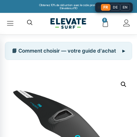
Obtenez 10% de réduction avec le code promo:
🌐
FR
DE
EN
Elevatesurf10
0
📘 Comment choisir — votre guide d'achat