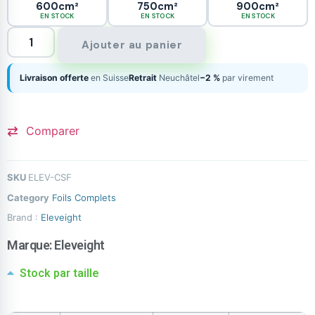
600cm²
750cm²
900cm²
EN STOCK
EN STOCK
EN STOCK
Ajouter au panier
Livraison offerte
en Suisse
Retrait
Neuchâtel
−2 %
par virement
Comparer
SKU
ELEV-CSF
Category
Foils Complets
Brand :
Eleveight
Marque:
Eleveight
Stock par taille