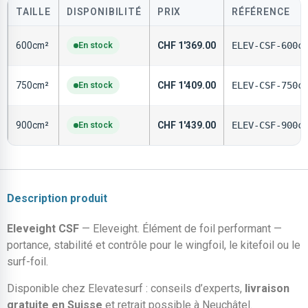
TAILLE
DISPONIBILITÉ
PRIX
RÉFÉRENCE
600cm²
En stock
CHF
1'369.00
ELEV-CSF-600c
750cm²
En stock
CHF
1'409.00
ELEV-CSF-750c
900cm²
En stock
CHF
1'439.00
ELEV-CSF-900c
Description produit
Eleveight CSF
— Eleveight. Élément de foil performant —
portance, stabilité et contrôle pour le wingfoil, le kitefoil ou le
surf-foil.
Disponible chez Elevatesurf : conseils d’experts,
livraison
gratuite en Suisse
et retrait possible à Neuchâtel.