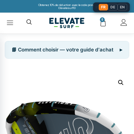
Obtenez 10% de réduction avec le code promo:
🌐
FR
DE
EN
Elevatesurf10
0
📘 Comment choisir — votre guide d'achat