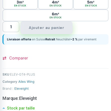
3m²
4m²
5m²
EN STOCK
EN STOCK
EN STOCK
6m²
EN STOCK
Ajouter au panier
Livraison offerte
en Suisse
Retrait
Neuchâtel
−2 %
par virement
Comparer
SKU
ELEV-GT4-PLUS
Category
Ailes Wing
Brand :
Eleveight
Marque:
Eleveight
Stock par taille