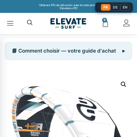
Obtenez 10% de réduction avec le code promo:
🌐
FR
DE
EN
Elevatesurf10
0
📘 Comment choisir — votre guide d'achat