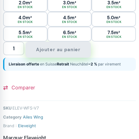
2.0m²
3.0m²
3.5m²
EN STOCK
EN STOCK
EN STOCK
4.0m²
4.5m²
5.0m²
EN STOCK
EN STOCK
EN STOCK
5.5m²
6.5m²
7.5m²
EN STOCK
EN STOCK
EN STOCK
Ajouter au panier
Livraison offerte
en Suisse
Retrait
Neuchâtel
−2 %
par virement
Comparer
SKU
ELEV-WFS-V7
Category
Ailes Wing
Brand :
Eleveight
Marque:
Eleveight