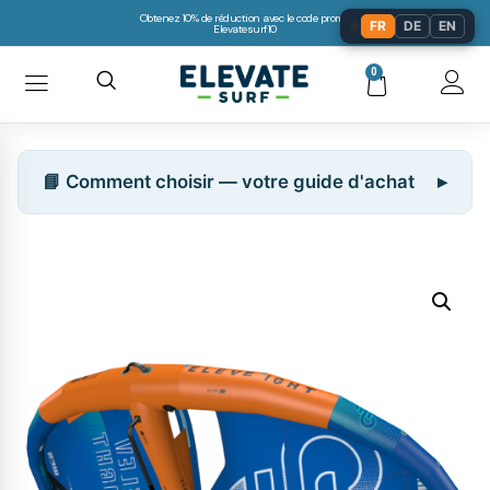
Obtenez 10% de réduction avec le code promo:
🌐
FR
DE
EN
Elevatesurf10
0
📘 Comment choisir — votre guide d'achat