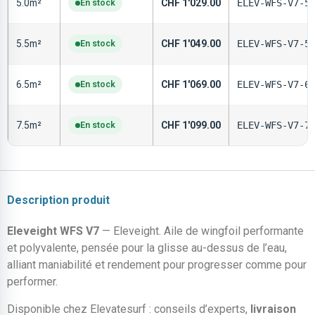
5.0m²
En stock
CHF
1'029.00
ELEV-WFS-V7-5
5.5m²
En stock
CHF
1'049.00
ELEV-WFS-V7-5
6.5m²
En stock
CHF
1'069.00
ELEV-WFS-V7-6
7.5m²
En stock
CHF
1'099.00
ELEV-WFS-V7-7
Description produit
Eleveight WFS V7
— Eleveight. Aile de wingfoil performante
et polyvalente, pensée pour la glisse au-dessus de l’eau,
alliant maniabilité et rendement pour progresser comme pour
performer.
Disponible chez Elevatesurf : conseils d’experts,
livraison