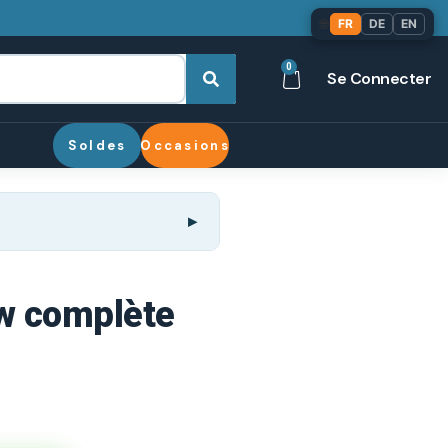
🌐
FR
DE
EN
0
Se Connecter
Soldes
Occasions
ow complète