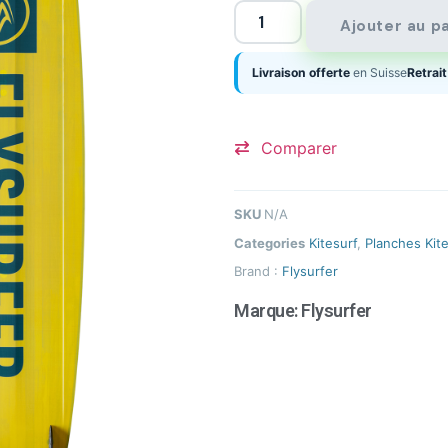
Ajouter au p
Livraison offerte
en Suisse
Retrait
Comparer
SKU
N/A
Categories
Kitesurf
,
Planches Kit
Brand :
Flysurfer
Marque:
Flysurfer