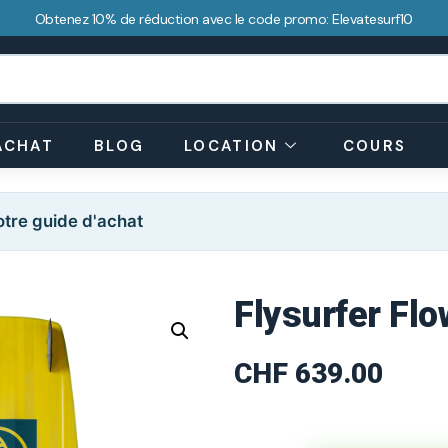
Obtenez 10% de réduction avec le code promo: Elevatesurf10
ACHAT
BLOG
LOCATION
COURS
tre guide d'achat
Flysurfer Fl
CHF
639.00