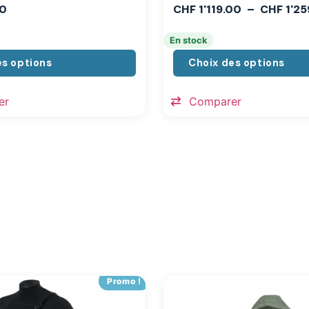
0
CHF
1'119.00
–
CHF
1'25
En stock
es options
Choix des options
er
Comparer
Promo !