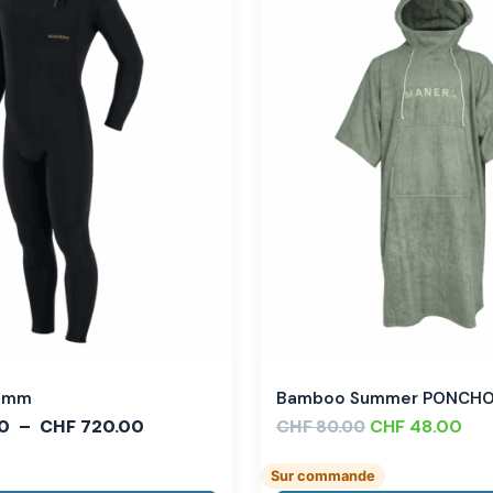
,3mm
Bamboo Summer PONCH
0
–
CHF
720.00
CHF
CHF
48.00
80.00
Sur commande