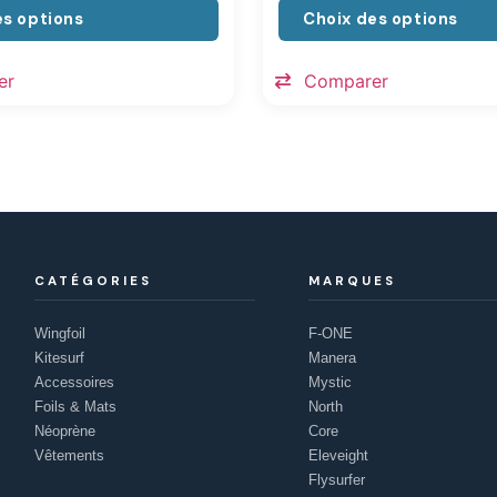
es options
Choix des options
er
Comparer
CATÉGORIES
MARQUES
Wingfoil
F-ONE
Kitesurf
Manera
Accessoires
Mystic
Foils & Mats
North
Néoprène
Core
Vêtements
Eleveight
Flysurfer