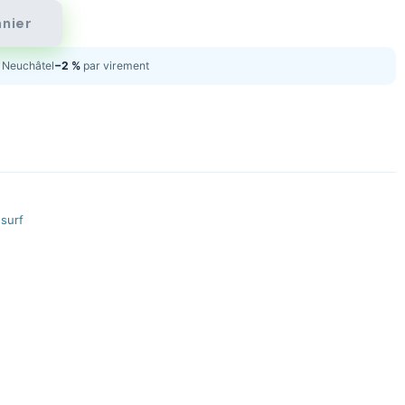
anier
Neuchâtel
−2 %
par virement
esurf