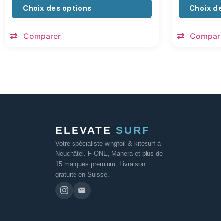
Choix des options
Choix d
Comparer
Compar
ELEVATE
SURF
Votre spécialiste wingfoil & kitesurf à
Neuchâtel. F-ONE, Manera et plus de
15 marques premium. Livraison
gratuite en Suisse.