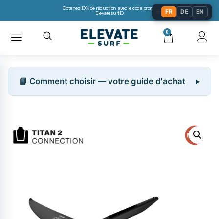
Obtenez 10% de réduction avec le code promo:
🌐
FR
DE
EN
Elevatesurf10
0
📘 Comment choisir — votre guide d'achat