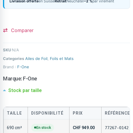
Livraison offerte
en Suisse
Retrait
Neuchâtel
−2 %
par virement
Comparer
SKU
N/A
Categories
Ailes de Foil
,
Foils et Mats
Brand :
F-One
Marque:
F-One
Stock par taille
TAILLE
DISPONIBILITÉ
PRIX
RÉFÉRENCE
690 cm²
En stock
CHF
949.00
77267-0142