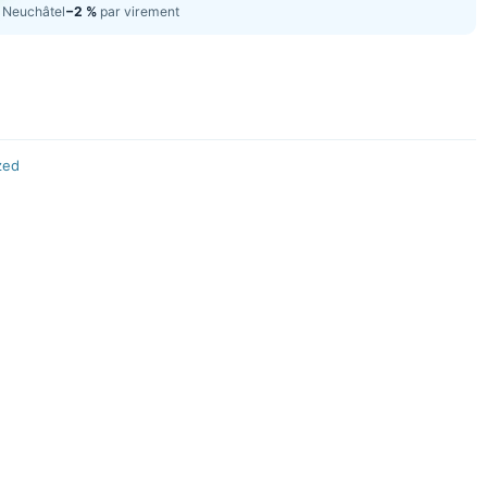
Neuchâtel
−2 %
par virement
zed