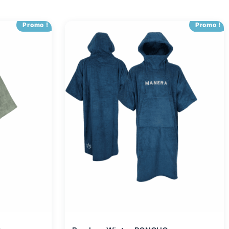
Promo !
Promo !