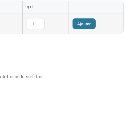
QTÉ
Ajouter
tefoil ou le surf-foil.