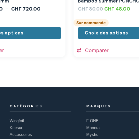
,3mm
Bamboo Summer PONCH
0
–
CHF
720.00
CHF
CHF
48.00
80.00
Sur commande
es options
Choix des options
er
Comparer
CATÉGORIES
MARQUES
Wingfoil
F-ONE
Kitesurf
Manera
Accessoires
Mystic