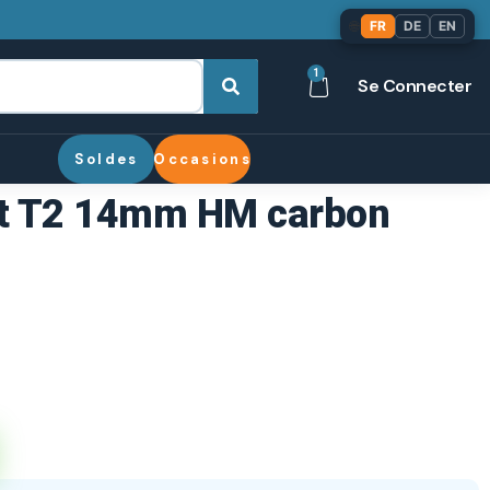
🌐
FR
DE
EN
1
Se Connecter
Soldes
Occasions
t T2 14mm HM carbon