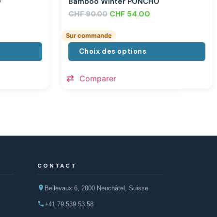
O
Bamboo Winter PONCHO
CHF
CHF
54.00
90.00
Sur commande
Choix des options
Comparer
CONTACT
Bellevaux 6, 2000 Neuchâtel, Suisse
+41 79 539 53 58