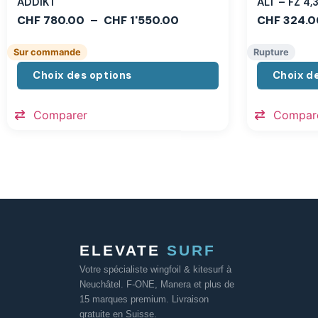
ADDIKT
ALT – FZ 4
CHF
780.00
–
CHF
1'550.00
CHF
324.0
Sur commande
Rupture
Choix des options
Choix d
Comparer
Compar
ELEVATE
SURF
Votre spécialiste wingfoil & kitesurf à
Neuchâtel. F-ONE, Manera et plus de
15 marques premium. Livraison
gratuite en Suisse.