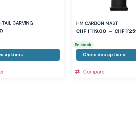
TAIL CARVING
HM CARBON MAST
0
CHF
1'119.00
–
CHF
1'25
En stock
es options
Choix des options
er
Comparer