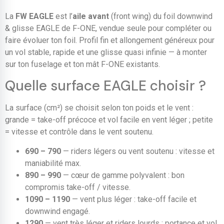
La
FW EAGLE
est l’
aile avant
(front wing) du foil downwind
& glisse EAGLE de F-ONE, vendue seule pour compléter ou
faire évoluer ton foil. Profil fin et allongement généreux pour
un vol stable, rapide et une glisse quasi infinie — à monter
sur ton fuselage et ton mât F-ONE existants.
Quelle surface EAGLE choisir ?
La surface (cm²) se choisit selon ton poids et le vent :
grande = take-off précoce et vol facile en vent léger ; petite
= vitesse et contrôle dans le vent soutenu.
690 – 790
— riders légers ou vent soutenu : vitesse et
maniabilité max.
890 – 990
— cœur de gamme polyvalent : bon
compromis take-off / vitesse.
1090 – 1190
— vent plus léger : take-off facile et
downwind engagé.
1290
— vent très léger et riders lourds : portance et vol