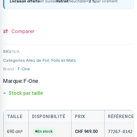
Livraison offerte
en Suisse
Retrait
Neuchâtel
−2 %
par virement
Comparer
SKU
N/A
Categories
Ailes de Foil
,
Foils et Mats
Brand :
F-One
Marque:
F-One
Stock par taille
TAILLE
DISPONIBILITÉ
PRIX
RÉFÉRENCE
690 cm²
En stock
CHF
949.00
77267-0142