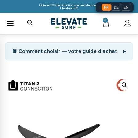
Obtenez 10% de réduction avec le code promo:
🌐
FR
DE
EN
Elevatesurf10
0
📘 Comment choisir — votre guide d'achat