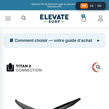
Obtenez 10% de réduction avec le code promo:
🌐
FR
DE
EN
Elevatesurf10
0
📘 Comment choisir — votre guide d'achat