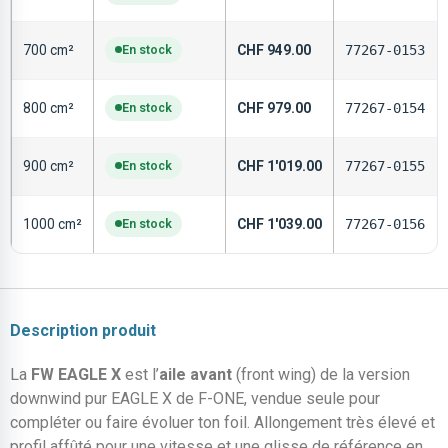
700 cm²
En stock
CHF
949.00
77267-0153
800 cm²
En stock
CHF
979.00
77267-0154
900 cm²
En stock
CHF
1'019.00
77267-0155
1000 cm²
En stock
CHF
1'039.00
77267-0156
Description produit
La
FW EAGLE X
est l’
aile avant
(front wing) de la version
downwind pur EAGLE X de F-ONE, vendue seule pour
compléter ou faire évoluer ton foil. Allongement très élevé et
profil affûté pour une vitesse et une glisse de référence en