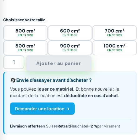
Choisissez votre taille
500 cm²
600 cm²
700 cm²
EN STOCK
EN STOCK
EN STOCK
800 cm²
900 cm²
1000 cm²
EN STOCK
EN STOCK
EN STOCK
Ajouter au panier
🔄
Envie d’essayer avant d’acheter ?
Vous pouvez
louer ce matériel
. Et bonne nouvelle : le
montant de la location est
déductible en cas d’achat
.
Demander une location →
Livraison offerte
en Suisse
Retrait
Neuchâtel
−2 %
par virement