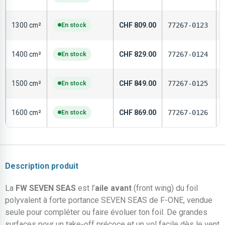
1300 cm²
En stock
CHF
809.00
77267-0123
1400 cm²
En stock
CHF
829.00
77267-0124
1500 cm²
En stock
CHF
849.00
77267-0125
1600 cm²
En stock
CHF
869.00
77267-0126
Description produit
La
FW SEVEN SEAS
est l’
aile avant
(front wing) du foil
polyvalent à forte portance SEVEN SEAS de F-ONE, vendue
seule pour compléter ou faire évoluer ton foil. De grandes
surfaces pour un take-off précoce et un vol facile dès le vent