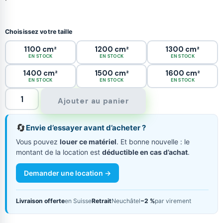
Choisissez votre taille
1100 cm²
1200 cm²
1300 cm²
EN STOCK
EN STOCK
EN STOCK
1400 cm²
1500 cm²
1600 cm²
EN STOCK
EN STOCK
EN STOCK
Ajouter au panier
🔄
Envie d’essayer avant d’acheter ?
Vous pouvez
louer ce matériel
. Et bonne nouvelle : le
montant de la location est
déductible en cas d’achat
.
Demander une location →
Livraison offerte
en Suisse
Retrait
Neuchâtel
−2 %
par virement