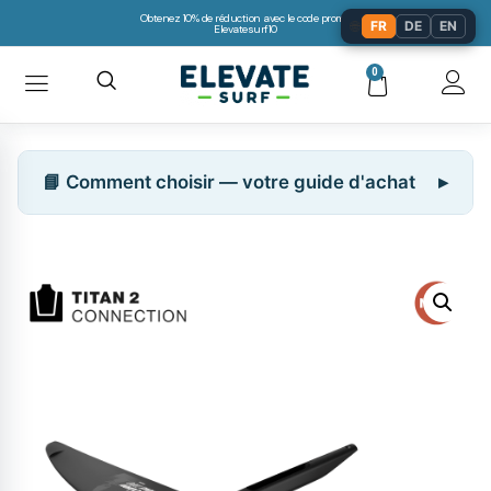
Obtenez 10% de réduction avec le code promo:
🌐
FR
DE
EN
Elevatesurf10
0
📘 Comment choisir — votre guide d'achat