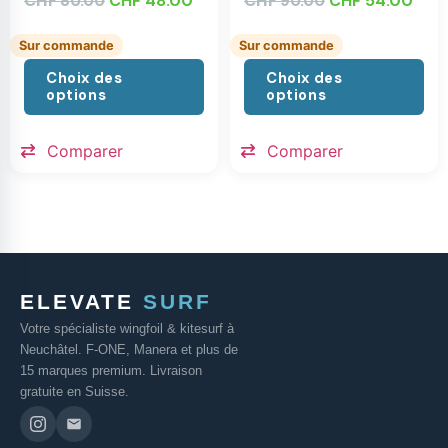
CHF
CHF
48.00
CHF
CHF
54.00
80.00
90.00
Sur commande
Sur commande
Choix des
Choix des
options
options
Comparer
Comparer
ELEVATE
SURF
Votre spécialiste wingfoil & kitesurf à
Neuchâtel. F-ONE, Manera et plus de
15 marques premium. Livraison
gratuite en Suisse.