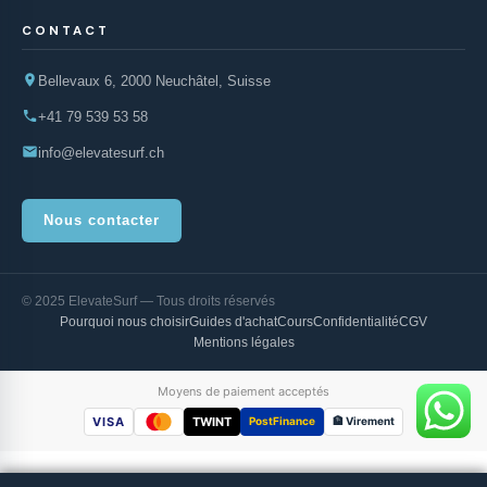
CONTACT
Bellevaux 6, 2000 Neuchâtel, Suisse
+41 79 539 53 58
info@elevatesurf.ch
Nous contacter
© 2025 ElevateSurf — Tous droits réservés
Pourquoi nous choisir
Guides d'achat
Cours
Confidentialité
CGV
Mentions légales
Moyens de paiement acceptés
VISA
TWINT
PostFinance
🏦 Virement