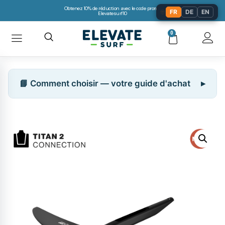
Obtenez 10% de réduction avec le code promo:
🌐
FR
DE
EN
Elevatesurf10
0
📘 Comment choisir — votre guide d'achat